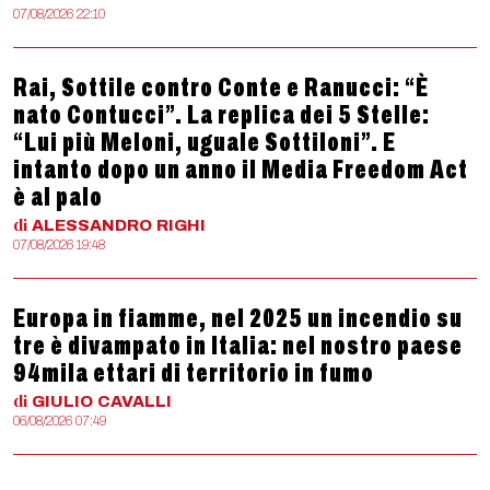
07/08/2026 22:10
Rai, Sottile contro Conte e Ranucci: “È
nato Contucci”. La replica dei 5 Stelle:
“Lui più Meloni, uguale Sottiloni”. E
intanto dopo un anno il Media Freedom Act
è al palo
di
ALESSANDRO
RIGHI
07/08/2026 19:48
Europa in fiamme, nel 2025 un incendio su
tre è divampato in Italia: nel nostro paese
94mila ettari di territorio in fumo
di
GIULIO
CAVALLI
06/08/2026 07:49