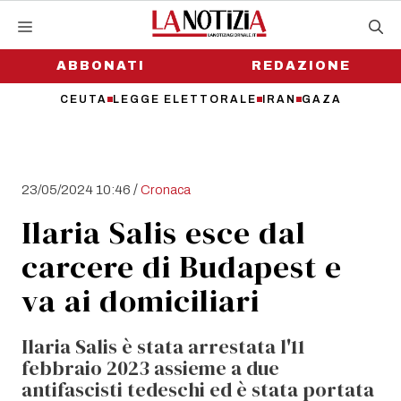
Vai
al
contenuto
ABBONATI
REDAZIONE
CEUTA
LEGGE ELETTORALE
IRAN
GAZA
/
23/05/2024 10:46
Cronaca
Ilaria Salis esce dal
carcere di Budapest e
va ai domiciliari
Ilaria Salis è stata arrestata l'11
febbraio 2023 assieme a due
antifascisti tedeschi ed è stata portata