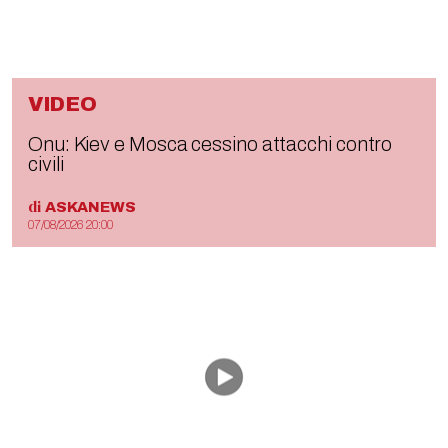
VIDEO
Onu: Kiev e Mosca cessino attacchi contro
civili
di
ASKANEWS
07/08/2026 20:00