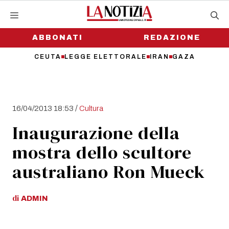
Vai
al
contenuto
ABBONATI
REDAZIONE
CEUTA
LEGGE ELETTORALE
IRAN
GAZA
/
16/04/2013 18:53
Cultura
Inaugurazione della
mostra dello scultore
australiano Ron Mueck
di
ADMIN