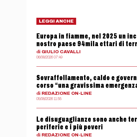
LEGGI ANCHE
Europa in fiamme, nel 2025 un ince
nostro paese 94mila ettari di terr
di
GIULIO
CAVALLI
06/08/2026 07:49
Sovraffollamento, caldo e governo
corso “una gravissima emergenz
di
REDAZIONE
ON-LINE
05/08/2026 11:55
Le disuguaglianze sono anche termi
periferie e i più poveri
di
REDAZIONE
ON-LINE