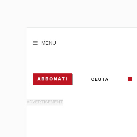
Vai
al
MENU
contenuto
ABBONATI
CEUTA