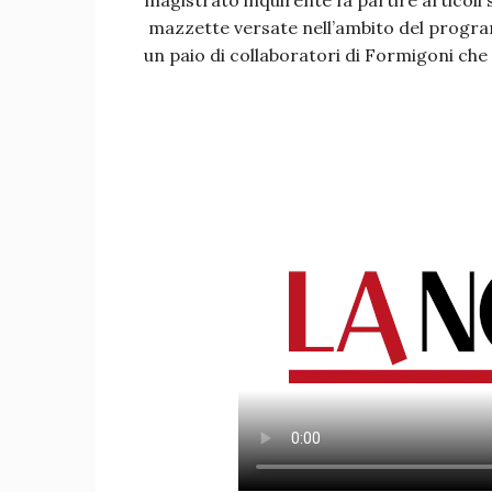
magistrato inquirente fa partire articoli su
mazzette versate nell’ambito del programm
un paio di collaboratori di Formigoni ch