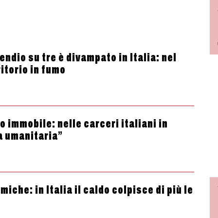
ndio su tre è divampato in Italia: nel
itorio in fumo
 immobile: nelle carceri italiani in
a umanitaria”
che: in Italia il caldo colpisce di più le