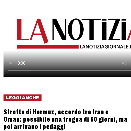
LEGGI ANCHE
Stretto di Hormuz, accordo tra Iran e
Oman: possibile una tregua di 60 giorni, ma
poi arrivano i pedaggi