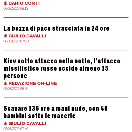
di
DARIO
CONTI
06/08/2026 08:13
La bozza di pace stracciata in 24 ore
di
GIULIO
CAVALLI
06/08/2026 07:50
Kiev sotto attacco nella notte, l’attacco
missilistico russo uccide almeno 15
persone
di
REDAZIONE
ON-LINE
05/08/2026 08:09
Scavare 136 ore a mani nude, con 40
bambini sotto le macerie
di
GIULIO
CAVALLI
05/08/2026 07:44