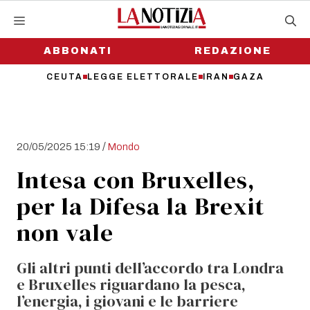
Vai
al
contenuto
ABBONATI
REDAZIONE
CEUTA
LEGGE ELETTORALE
IRAN
GAZA
/
20/05/2025 15:19
Mondo
Intesa con Bruxelles,
per la Difesa la Brexit
non vale
Gli altri punti dell’accordo tra Londra
e Bruxelles riguardano la pesca,
l’energia, i giovani e le barriere