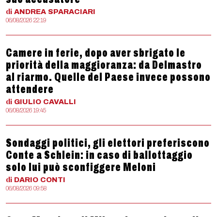
di
ANDREA
SPARACIARI
06/08/2026 22:19
Camere in ferie, dopo aver sbrigato le
priorità della maggioranza: da Delmastro
al riarmo. Quelle del Paese invece possono
attendere
di
GIULIO
CAVALLI
06/08/2026 19:45
Sondaggi politici, gli elettori preferiscono
Conte a Schlein: in caso di ballottaggio
solo lui può sconfiggere Meloni
di
DARIO
CONTI
06/08/2026 09:58