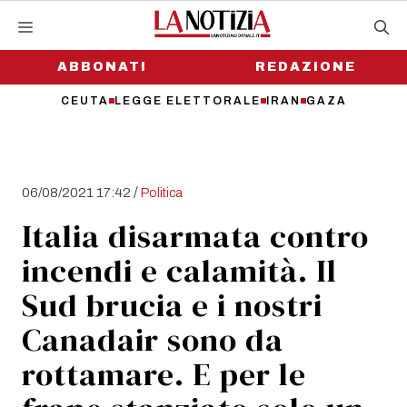
Vai
al
contenuto
ABBONATI
REDAZIONE
CEUTA
LEGGE ELETTORALE
IRAN
GAZA
/
06/08/2021 17:42
Politica
Italia disarmata contro
incendi e calamità. Il
Sud brucia e i nostri
Canadair sono da
rottamare. E per le