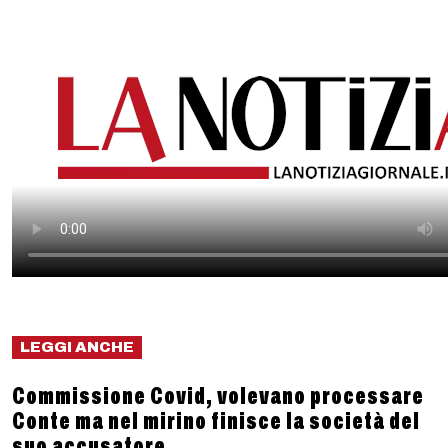
LEGGI ANCHE
Commissione Covid, volevano processare
Conte ma nel mirino finisce la società del
suo accusatore