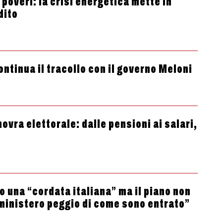
 poveri: la crisi energetica mette in
dito
ontinua il tracollo con il governo Meloni
ovra elettorale: dalle pensioni ai salari,
o una “cordata italiana” ma il piano non
 ministero peggio di come sono entrato”