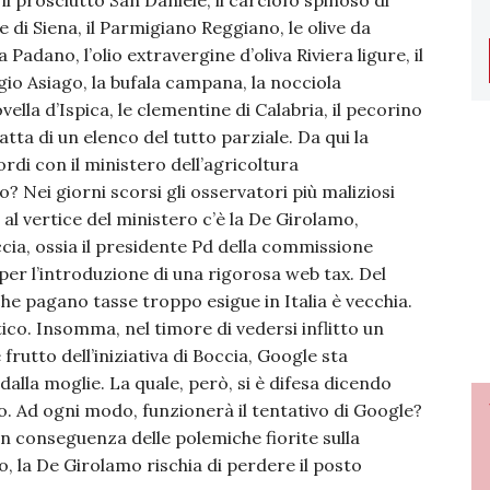
 il prosciutto San Daniele, il carciofo spinoso di
e di Siena, il Parmigiano Reggiano, le olive da
Padano, l’olio extravergine d’oliva Riviera ligure, il
gio Asiago, la bufala campana, la nocciola
ella d’Ispica, le clementine di Calabria, il pecorino
tta di un elenco del tutto parziale. Da qui la
i con il ministero dell’agricoltura
 Nei giorni scorsi gli osservatori più maliziosi
l vertice del ministero c’è la De Girolamo,
ia, ossia il presidente Pd della commissione
per l’introduzione di una rigorosa web tax. Del
he pagano tasse troppo esigue in Italia è vecchia.
ico. Insomma, nel timore di vedersi inflitto un
 frutto dell’iniziativa di Boccia, Google sta
alla moglie. La quale, però, si è difesa dicendo
po. Ad ogni modo, funzionerà il tentativo di Google?
 in conseguenza delle polemiche fiorite sulla
o, la De Girolamo rischia di perdere il posto