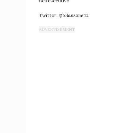
nell’esecutivo.
Twitter:
@SSansonetti