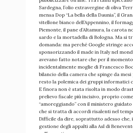
pubblicizzare on line. Tra i tanti spiccano
Sardegna, l’olio extravergine di oliva Terr
mensa Dop “La bella della Daunia”, il Grana 
vitellone bianco dell’Appennino, il formag
Piemonte, il pane d’Altamura, la carota nov
sardo e la mortadella di Bologna. Ma si tra
domanda: ma perché Google stringe accord
sponsorizzando il made in Italy nel mondo?
avevano fatto notare che per il momento a
incidentalmente moglie di Francesco Bocc
bilancio della camera che spinge da mesi 
resto la polemica dei gruppi informatici c
E finora non è stata risolta in modo drast
prelievo fiscale più incisivo, proprio come
“amoreggiando” con il ministero guidato d
che si tratta di accordi risalenti nel tem
Difficile da dire, soprattutto adesso che,
gestione degli appalti alla Asl di Benevent