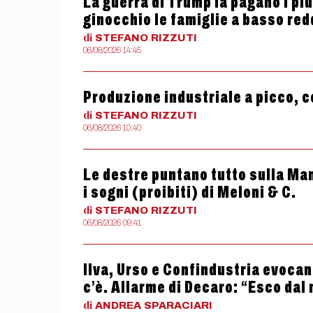
La guerra di Trump la pagano i più
ginocchio le famiglie a basso red
di
STEFANO
RIZZUTI
06/08/2026 14:45
Produzione industriale a picco, c
di
STEFANO
RIZZUTI
06/08/2026 10:40
Le destre puntano tutto sulla Man
i sogni (proibiti) di Meloni & C.
di
STEFANO
RIZZUTI
06/08/2026 09:41
Ilva, Urso e Confindustria evocan
c’è. Allarme di Decaro: “Esco dal
di
ANDREA
SPARACIARI