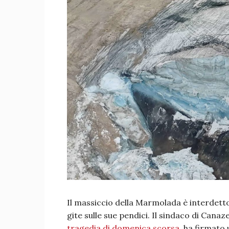
Il massiccio della Marmolada è interdetto 
gite sulle sue pendici. Il sindaco di Canaze
tragedia di domenica scorsa
, ha firmato 