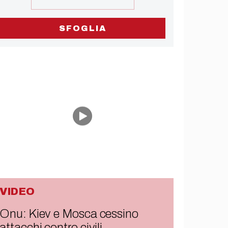
SFOGLIA
VIDEO
Onu: Kiev e Mosca cessino
attacchi contro civili