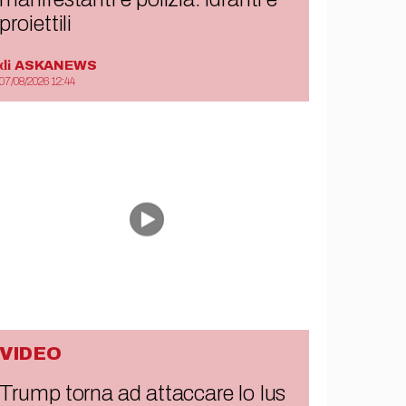
proiettili
di
ASKANEWS
07/08/2026 12:44
VIDEO
Trump torna ad attaccare lo Ius