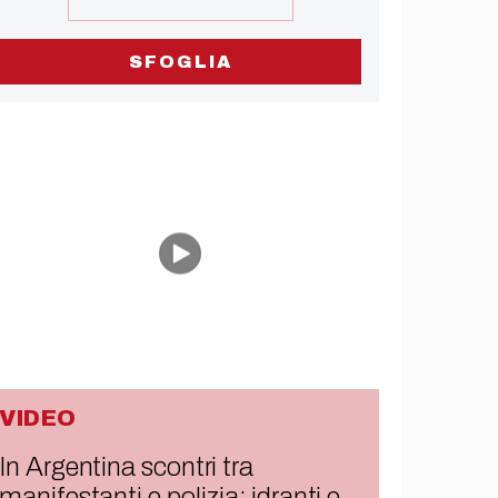
SFOGLIA
VIDEO
In Argentina scontri tra
manifestanti e polizia: idranti e