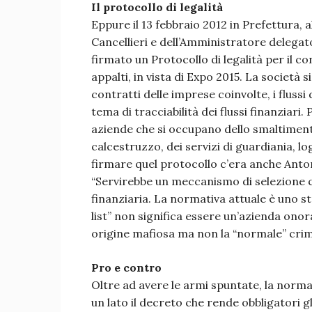
Il protocollo di legalità
Eppure il 13 febbraio 2012 in Prefettura,
Cancellieri e dell’Amministratore delegat
firmato un Protocollo di legalità per il co
appalti, in vista di Expo 2015. La società
contratti delle imprese coinvolte, i fluss
tema di tracciabilità dei flussi finanziari.
aziende che si occupano dello smaltimento
calcestruzzo, dei servizi di guardiania, lo
firmare quel protocollo c’era anche Anton
“Servirebbe un meccanismo di selezione co
finanziaria. La normativa attuale è uno s
list” non significa essere un’azienda onora
origine mafiosa ma non la “normale” crim
Pro e contro
Oltre ad avere le armi spuntate, la norm
un lato il decreto che rende obbligatori gli