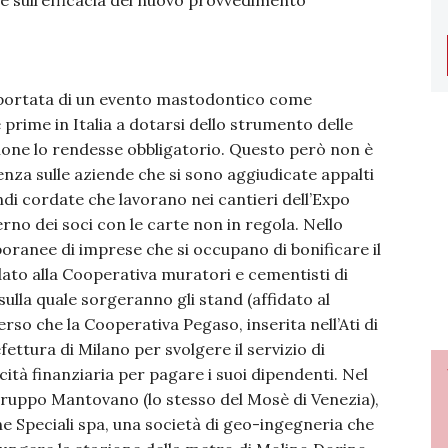
e sull’efficacia del nuovo provvedimento
la portata di un evento mastodontico come
 prime in Italia a dotarsi dello strumento delle
uzione lo rendesse obbligatorio. Questo però non è
enza sulle aziende che si sono aggiudicate appalti
andi cordate che lavorano nei cantieri dell’Expo
rno dei soci con le carte non in regola. Nello
poranee di imprese che si occupano di bonificare il
dato alla Cooperativa muratori e cementisti di
sulla quale sorgeranno gli stand (affidato al
o che la Cooperativa Pegaso, inserita nell’Ati di
ettura di Milano per svolgere il servizio di
ità finanziaria per pagare i suoi dipendenti. Nel
 gruppo Mantovano (lo stesso del Mosè di Venezia),
e Speciali spa, una società di geo-ingegneria che