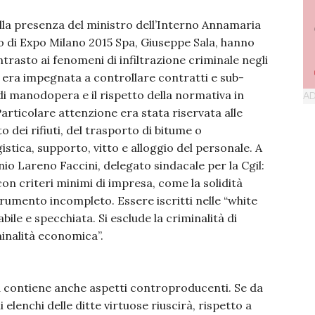
 alla presenza del ministro dell’Interno Annamaria
o di Expo Milano 2015 Spa, Giuseppe Sala, hanno
ntrasto ai fenomeni di infiltrazione criminale negli
 si era impegnata a controllare contratti e sub-
i di manodopera e il rispetto della normativa in
 Particolare attenzione era stata riservata alle
 dei rifiuti, del trasporto di bitume o
gistica, supporto, vitto e alloggio del personale. A
io Lareno Faccini, delegato sindacale per la Cgil:
n criteri minimi di impresa, come la solidità
trumento incompleto. Essere iscritti nelle “white
bile e specchiata. Si esclude la criminalità di
inalità economica”.
a contiene anche aspetti controproducenti. Se da
 elenchi delle ditte virtuose riuscirà, rispetto a