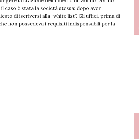
giungere la stazione della metro di Molino Dorino
 il caso è stata la società stessa: dopo aver
sto di iscriversi alla “white list”. Gli uffici, prima di
che non possedeva i requisiti indispensabili per la