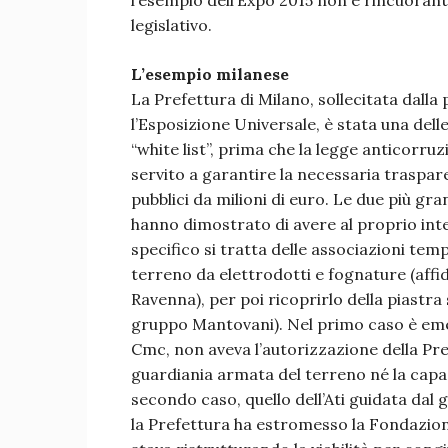
l’esempio dell’Expo 2015 non è rincuorant
legislativo.
L’esempio milanese
La Prefettura di Milano, sollecitata dal
l’Esposizione Universale, è stata una delle
“white list”, prima che la legge anticorr
servito a garantire la necessaria traspar
pubblici da milioni di euro. Le due più gr
hanno dimostrato di avere al proprio inte
specifico si tratta delle associazioni tem
terreno da elettrodotti e fognature (affi
Ravenna), per poi ricoprirlo della piastra 
gruppo Mantovani). Nel primo caso è emers
Cmc, non aveva l’autorizzazione della Pref
guardiania armata del terreno né la capac
secondo caso, quello dell’Ati guidata dal
la Prefettura ha estromesso la Fondazion