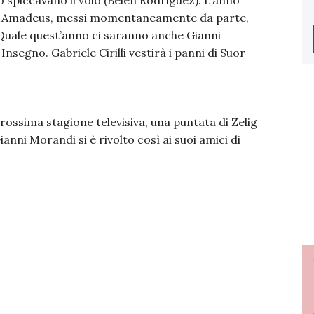
o spiccavano il volo (Belen Rodriguez). L’anno
 e Amadeus, messi momentaneamente da parte,
e Quale quest’anno ci saranno anche Gianni
Insegno. Gabriele Cirilli vestirà i panni di Suor
ossima stagione televisiva, una puntata di Zelig
anni Morandi si è rivolto così ai suoi amici di