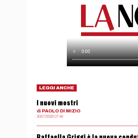
LEGGI ANCHE
I nuovi mostri
di
PAOLO
DI MIZIO
30/07/2026 07:46
Raffaella Griggi è la nuova condut