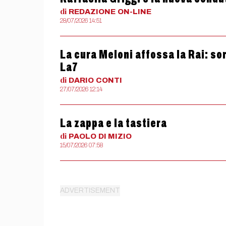
di
REDAZIONE
ON-LINE
28/07/2026 14:51
La cura Meloni affossa la Rai: so
La7
di
DARIO
CONTI
27/07/2026 12:14
La zappa e la tastiera
di
PAOLO
DI MIZIO
15/07/2026 07:58