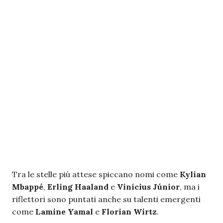
Tra le stelle più attese spiccano nomi come
Kylian
Mbappé
,
Erling Haaland
e
Vinícius Júnior
, ma i
riflettori sono puntati anche su talenti emergenti
come
Lamine Yamal
e
Florian Wirtz
.