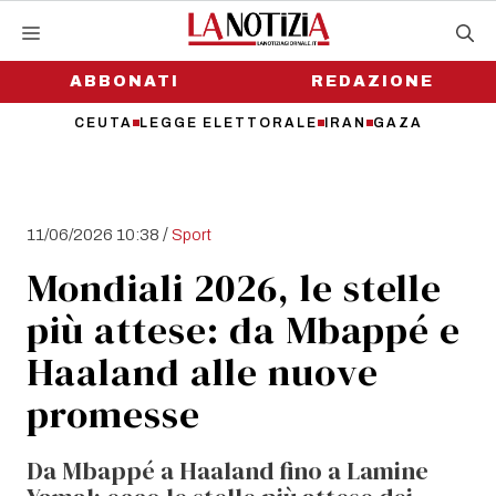
Vai
al
contenuto
ABBONATI
REDAZIONE
CEUTA
LEGGE ELETTORALE
IRAN
GAZA
/
11/06/2026 10:38
Sport
Mondiali 2026, le stelle
più attese: da Mbappé e
Haaland alle nuove
promesse
Da Mbappé a Haaland fino a Lamine