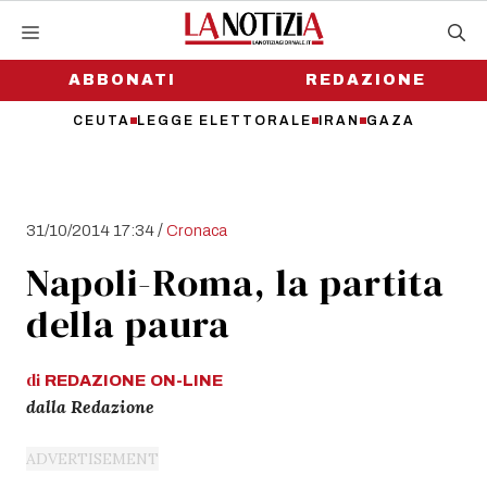
Vai
al
contenuto
ABBONATI
REDAZIONE
CEUTA
LEGGE ELETTORALE
IRAN
GAZA
/
31/10/2014 17:34
Cronaca
Napoli-Roma, la partita
della paura
di
REDAZIONE
ON-LINE
dalla Redazione