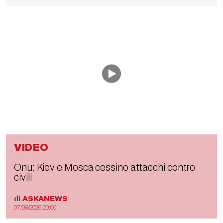
VIDEO
Onu: Kiev e Mosca cessino attacchi contro
civili
di
ASKANEWS
07/08/2026 20:00