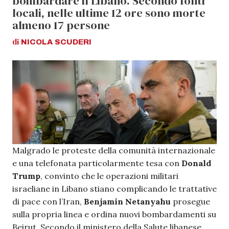
bombardare il Libano. Secondo fonti
locali, nelle ultime 12 ore sono morte
almeno 17 persone
di
NICOLA
SCUDERI
Malgrado le proteste della comunità internazionale
e una telefonata particolarmente tesa con
Donald
Trump
, convinto che le operazioni militari
israeliane in Libano stiano complicando le trattative
di pace con l’Iran,
Benjamin Netanyahu
prosegue
sulla propria linea e ordina nuovi bombardamenti su
Beirut. Secondo il ministero della Salute libanese,