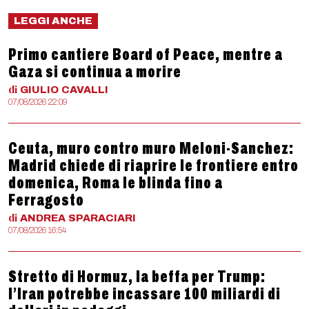
LEGGI ANCHE
Primo cantiere Board of Peace, mentre a
Gaza si continua a morire
di
GIULIO
CAVALLI
07/08/2026 22:09
Ceuta, muro contro muro Meloni-Sanchez:
Madrid chiede di riaprire le frontiere entro
domenica, Roma le blinda fino a
Ferragosto
di
ANDREA
SPARACIARI
07/08/2026 16:54
Stretto di Hormuz, la beffa per Trump:
l’Iran potrebbe incassare 100 miliardi di