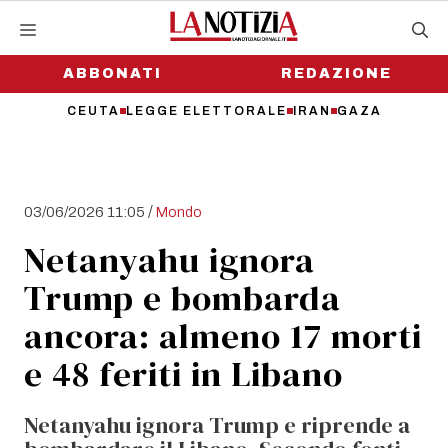
Vai
al
contenuto
ABBONATI
REDAZIONE
CEUTA
LEGGE ELETTORALE
IRAN
GAZA
/
03/06/2026 11:05
Mondo
Netanyahu ignora
Trump e bombarda
ancora: almeno 17 morti
e 48 feriti in Libano
Netanyahu ignora Trump e riprende a