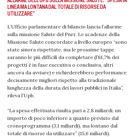
ALLARME DELL’UPB SULLA MISSIONE SALUTE: “SPESA IN
LINEA MA LONTANA DAL TOTALE DI RISORSE DA
UTILIZZARE”
L’Ufficio parlamentare di bilancio lancia l’allarme
sulla missione Salute del Pnrr. Le scadenze della
Missione Salute concordate a livello europeo “sono
state sinora rispettate, ma le prossime tappe
saranno le più difficili da completare (l’81,7% dei
progetti è in fase esecutiva o conclusiva, altri
ancora da avviare) e richiederebbero performance
decisamente migliori rispetto alla tradizionale
lunghezza della durata dei lavori pubblici in Italia”,
rileva l’Upb.
“La spesa effettuata risulta pari a 2,8 miliardi, un
importo di poco inferiore a quanto previsto dal
cronoprogramma (3,1 miliardi), ma lontano dal
totale di risorse da utilizzare” (15,6 miliardi).