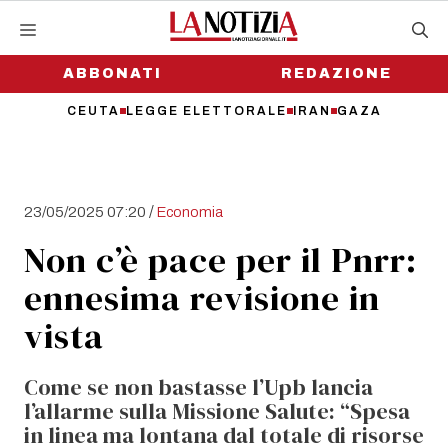
Vai
al
contenuto
ABBONATI
REDAZIONE
CEUTA
LEGGE ELETTORALE
IRAN
GAZA
/
23/05/2025 07:20
Economia
Non c’è pace per il Pnrr:
ennesima revisione in
vista
Come se non bastasse l’Upb lancia
l’allarme sulla Missione Salute: “Spesa
in linea ma lontana dal totale di risorse