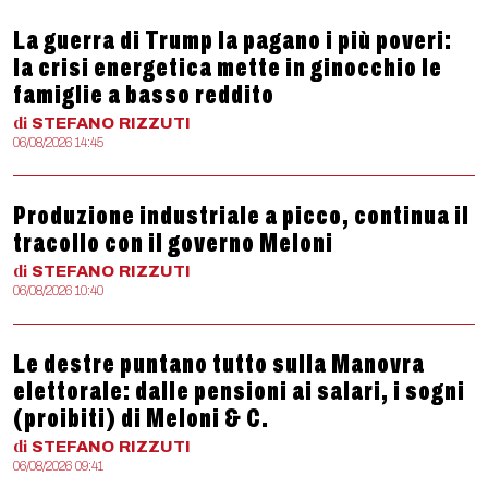
La guerra di Trump la pagano i più poveri:
la crisi energetica mette in ginocchio le
famiglie a basso reddito
di
STEFANO
RIZZUTI
06/08/2026 14:45
Produzione industriale a picco, continua il
tracollo con il governo Meloni
di
STEFANO
RIZZUTI
06/08/2026 10:40
Le destre puntano tutto sulla Manovra
elettorale: dalle pensioni ai salari, i sogni
(proibiti) di Meloni & C.
di
STEFANO
RIZZUTI
06/08/2026 09:41