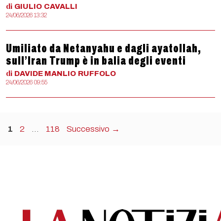
di
GIULIO
CAVALLI
24/06/2026 13:32
Umiliato da Netanyahu e dagli ayatollah,
sull’Iran Trump è in balia degli eventi
di
DAVIDE MANLIO
RUFFOLO
24/06/2026 09:55
Pagina
Pagina
Pagina
1
2
…
118
Successivo
→