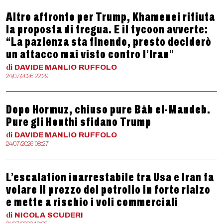
Altro affronto per Trump, Khamenei rifiuta
la proposta di tregua. E il tycoon avverte:
“La pazienza sta finendo, presto deciderò
un attacco mai visto contro l’Iran”
di
DAVIDE MANLIO
RUFFOLO
24/07/2026 22:29
Dopo Hormuz, chiuso pure Bāb el-Mandeb.
Pure gli Houthi sfidano Trump
di
DAVIDE MANLIO
RUFFOLO
24/07/2026 08:27
L’escalation inarrestabile tra Usa e Iran fa
volare il prezzo del petrolio in forte rialzo
e mette a rischio i voli commerciali
di
NICOLA
SCUDERI