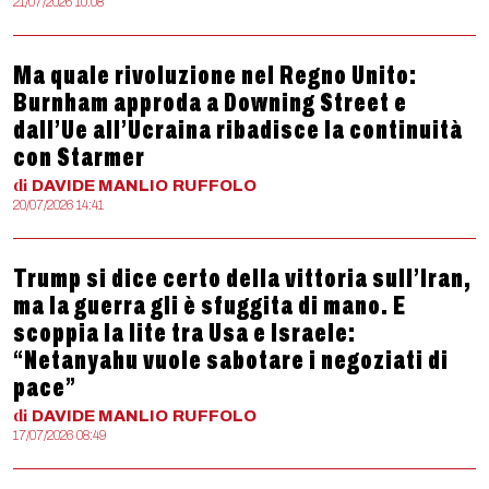
21/07/2026 10:08
Ma quale rivoluzione nel Regno Unito:
Burnham approda a Downing Street e
dall’Ue all’Ucraina ribadisce la continuità
con Starmer
di
DAVIDE MANLIO
RUFFOLO
20/07/2026 14:41
Trump si dice certo della vittoria sull’Iran,
ma la guerra gli è sfuggita di mano. E
scoppia la lite tra Usa e Israele:
“Netanyahu vuole sabotare i negoziati di
pace”
di
DAVIDE MANLIO
RUFFOLO
17/07/2026 08:49