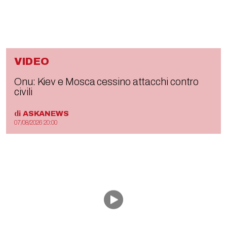
VIDEO
Onu: Kiev e Mosca cessino attacchi contro
civili
di
ASKANEWS
07/08/2026 20:00