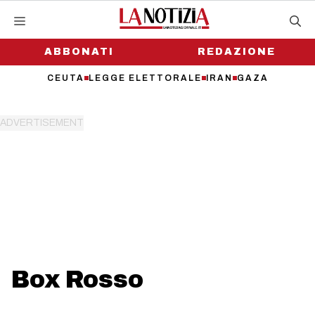
Vai
al
contenuto
ABBONATI
REDAZIONE
CEUTA
LEGGE ELETTORALE
IRAN
GAZA
Box Rosso