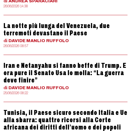
di
ANDREA
SPARACIARI
26/06/2026 14:38
La notte più lunga del Venezuela, due
terremoti devastano il Paese
di
DAVIDE MANLIO
RUFFOLO
26/06/2026 08:57
Iran e Netanyahu si fanno beffe di Trump. E
ora pure il Senato Usa lo molla: “La guerra
deve finire”
di
DAVIDE MANLIO
RUFFOLO
25/06/2026 08:22
Tunisia, il Paese sicuro secondo Italia e Ue
alla sbarra: quattro ricorsi alla Corte
africana dei diritti dell’uomo e dei popoli