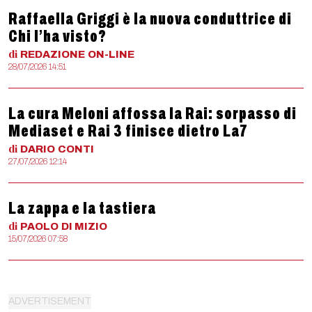
Raffaella Griggi è la nuova conduttrice di
Chi l’ha visto?
di
REDAZIONE
ON-LINE
28/07/2026 14:51
La cura Meloni affossa la Rai: sorpasso di
Mediaset e Rai 3 finisce dietro La7
di
DARIO
CONTI
27/07/2026 12:14
La zappa e la tastiera
di
PAOLO
DI MIZIO
15/07/2026 07:58