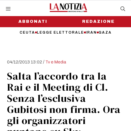
Vai
al
contenuto
ABBONATI
REDAZIONE
CEUTA
LEGGE ELETTORALE
IRAN
GAZA
/
04/12/2013 13:02
Tv e Media
Salta l’accordo tra la
Rai e il Meeting di Cl.
Senza l’esclusiva
Gubitosi non firma. Ora
gli organizzatori