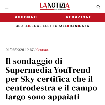
Vai
al
contenuto
ABBONATI
REDAZIONE
CEUTA
LEGGE ELETTORALE
IRAN
GAZA
/
01/06/2026 12:37
Cronaca
Il sondaggio di
Supermedia YouTrend
per Sky certifica che il
centrodestra e il campo
largo sono appaiati