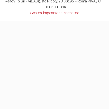
Ready To Srl - Via Augusto Riboty, 23 00195 – Roma P.IVA / C.F.
13306081004
Gestisci impostazioni consenso