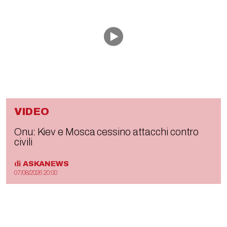
VIDEO
Onu: Kiev e Mosca cessino attacchi contro
civili
di
ASKANEWS
07/08/2026 20:00