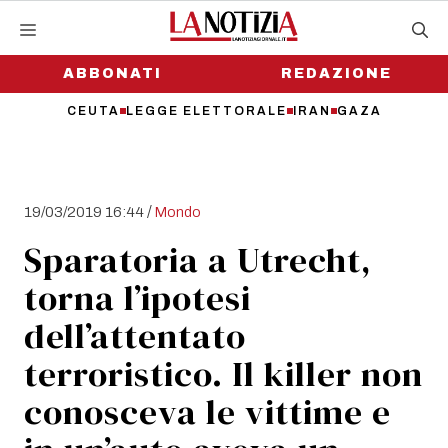
Vai
al
contenuto
ABBONATI
REDAZIONE
CEUTA
LEGGE ELETTORALE
IRAN
GAZA
/
19/03/2019 16:44
Mondo
Sparatoria a Utrecht,
torna l’ipotesi
dell’attentato
terroristico. Il killer non
conosceva le vittime e