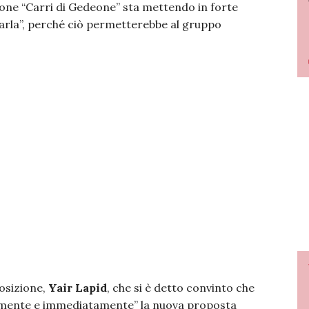
azione “Carri di Gedeone” sta mettendo in forte
marla”, perché ciò permetterebbe al gruppo
posizione,
Yair Lapid
, che si è detto convinto che
amente e immediatamente” la nuova proposta