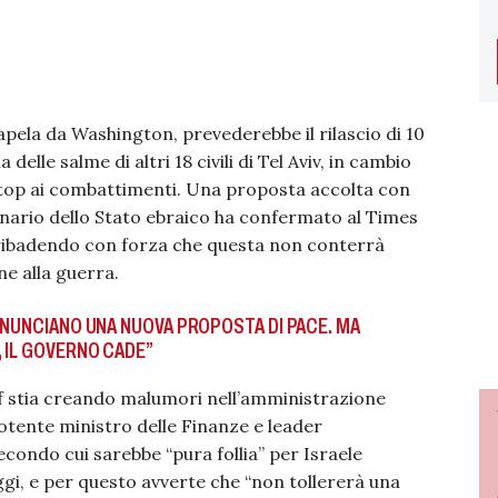
apela da Washington, prevederebbe il rilascio di 10
delle salme di altri 18 civili di Tel Aviv, in cambio
i stop ai combattimenti. Una proposta accolta con
onario dello Stato ebraico ha confermato al Times
, ribadendo con forza che questa non conterrà
e alla guerra.
ANNUNCIANO UNA NUOVA PROPOSTA DI PACE. MA
 IL GOVERNO CADE”
f stia creando malumori nell’amministrazione
potente ministro delle Finanze e leader
secondo cui sarebbe “pura follia” per Israele
gi, e per questo avverte che “non tollererà una