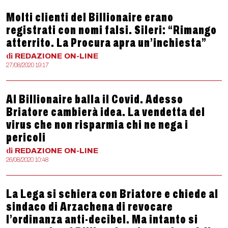
Molti clienti del Billionaire erano
registrati con nomi falsi. Sileri: “Rimango
atterrito. La Procura apra un’inchiesta”
di
REDAZIONE
ON-LINE
27/08/2020 19:17
Al Billionaire balla il Covid. Adesso
Briatore cambierà idea. La vendetta del
virus che non risparmia chi ne nega i
pericoli
di
REDAZIONE
ON-LINE
26/08/2020 10:48
La Lega si schiera con Briatore e chiede al
sindaco di Arzachena di revocare
l’ordinanza anti-decibel. Ma intanto si