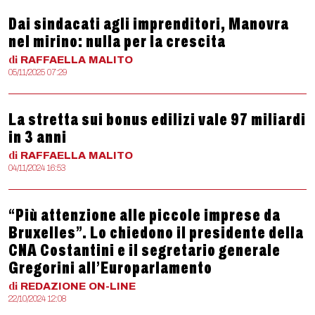
Dai sindacati agli imprenditori, Manovra
nel mirino: nulla per la crescita
di
RAFFAELLA
MALITO
05/11/2025 07:29
La stretta sui bonus edilizi vale 97 miliardi
in 3 anni
di
RAFFAELLA
MALITO
04/11/2024 16:53
“Più attenzione alle piccole imprese da
Bruxelles”. Lo chiedono il presidente della
CNA Costantini e il segretario generale
Gregorini all’Europarlamento
di
REDAZIONE
ON-LINE
22/10/2024 12:08