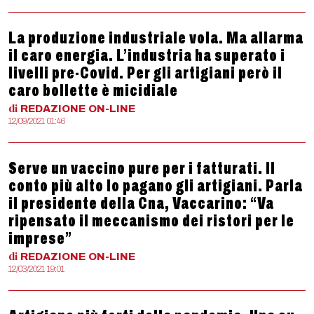
La produzione industriale vola. Ma allarma
il caro energia. L’industria ha superato i
livelli pre-Covid. Per gli artigiani però il
caro bollette è micidiale
di
REDAZIONE
ON-LINE
12/09/2021 01:46
Serve un vaccino pure per i fatturati. Il
conto più alto lo pagano gli artigiani. Parla
il presidente della Cna, Vaccarino: “Va
ripensato il meccanismo dei ristori per le
imprese”
di
REDAZIONE
ON-LINE
12/03/2021 19:01