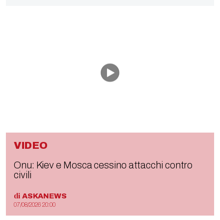
VIDEO
Onu: Kiev e Mosca cessino attacchi contro
civili
di
ASKANEWS
07/08/2026 20:00