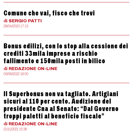
Comune che vai, fisco che trovi
di
SERGIO
PATTI
28/04/2023 17:13
Bonus edilizi, con lo stop alla cessione dei
crediti 33mila imprese a rischio
fallimento e 150mila posti in bilico
di
REDAZIONE
ON-LINE
03/06/2022 18:00
Il Superbonus non va tagliato. Artigiani
sicuri al 110 per cento. Audizione del
presidente Cna al Senato: “Dal Governo
troppi paletti al beneficio fiscale”
di
REDAZIONE
ON-LINE
21/11/2021 15:36