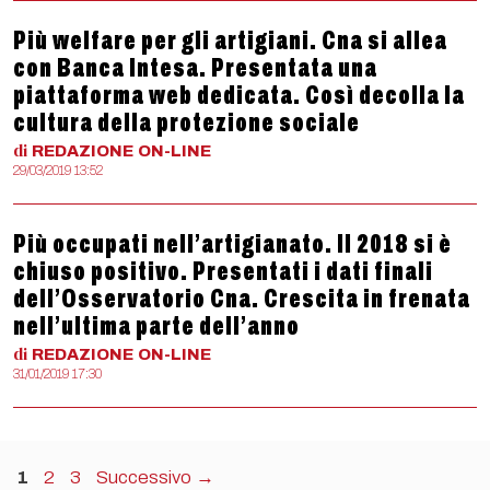
Più welfare per gli artigiani. Cna si allea
con Banca Intesa. Presentata una
piattaforma web dedicata. Così decolla la
cultura della protezione sociale
di
REDAZIONE
ON-LINE
29/03/2019 13:52
Più occupati nell’artigianato. Il 2018 si è
chiuso positivo. Presentati i dati finali
dell’Osservatorio Cna. Crescita in frenata
nell’ultima parte dell’anno
di
REDAZIONE
ON-LINE
31/01/2019 17:30
Pagina
Pagina
Pagina
1
2
3
Successivo
→