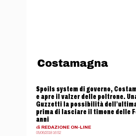
Costamagna
Spoils system di governo, Costam
e apre il valzer delle poltrone. U
Guzzetti la possibilità dell’ulti
prima di lasciare il timone delle
anni
di
REDAZIONE
ON-LINE
05/06/2018 16:52