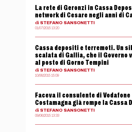
La rete di Geronzi in Cassa Depos
network di Cesare negli anni di C
di
STEFANO
SANSONETTI
01/07/2015 13:20
Cassa depositi e terremoti. Un sil
scalata di Gallia, che il Govern
al posto di Gorno Tempini
di
STEFANO
SANSONETTI
10/06/2015 15:09
Faceva il consulente di Vodafone 
Costamagna già rompe la Cassa De
di
STEFANO
SANSONETTI
09/06/2015 13:33