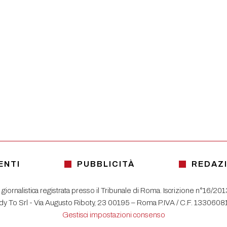
ENTI
PUBBLICITÀ
REDAZ
 giornalistica registrata presso il Tribunale di Roma. Iscrizione n°16/20
y To Srl - Via Augusto Riboty, 23 00195 – Roma P.IVA / C.F. 133060
Gestisci impostazioni consenso