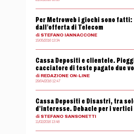
Per Metroweb i giochi sono fatti:
dall’offerta di Telecom
di
STEFANO
IANNACCONE
15/05/2016 13:34
Cassa Depositi e clientele. Pioggia 
cacciatore di teste pagato due vo
di
REDAZIONE
ON-LINE
29/04/2016 12:47
Cassa Depositi e Disastri, tra sold
d’interesse. Debacle per i vertici
di
STEFANO
SANSONETTI
11/02/2016 13:48