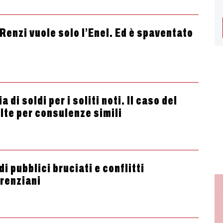
 Renzi vuole solo l’Enel. Ed è spaventato
di soldi per i soliti noti. Il caso del
lte per consulenze simili
i pubblici bruciati e conflitti
 renziani