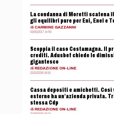
La condanna di Moretti scatena il
gli equilibri pure per Eni, Enel e 
di
CARMINE
GAZZANNI
02/02/2017 14:50
Scoppia il caso Costamagna. Il pr
crediti. Adusbef chiede le dimissi
gigantesco
di
REDAZIONE
ON-LINE
22/12/2016 18:15
Cassa depositi e amichetti. Così 
esterne ha un’azienda privata. Tr
stessa Cdp
di
REDAZIONE
ON-LINE
21/09/2016 16:13