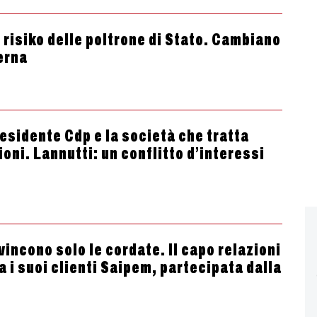
 risiko delle poltrone di Stato. Cambiano
Terna
esidente Cdp e la società che tratta
oni. Lannutti: un conflitto d’interessi
vincono solo le cordate. Il capo relazioni
a i suoi clienti Saipem, partecipata dalla