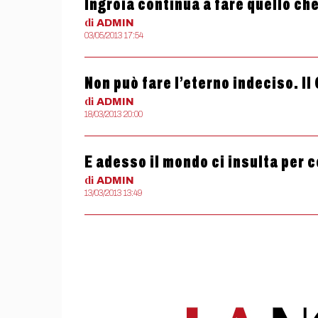
Ingroia continua a fare quello che
di
ADMIN
03/05/2013 17:54
Non può fare l’eterno indeciso. Il
di
ADMIN
18/03/2013 20:00
E adesso il mondo ci insulta per c
di
ADMIN
13/03/2013 13:49