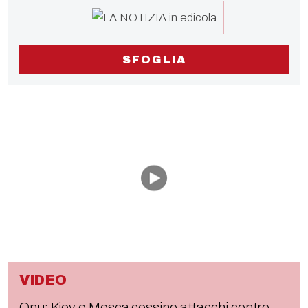
SFOGLIA
VIDEO
Onu: Kiev e Mosca cessino attacchi contro