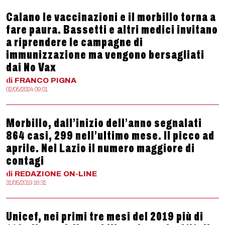
Calano le vaccinazioni e il morbillo torna a
fare paura. Bassetti e altri medici invitano
a riprendere le campagne di
immunizzazione ma vengono bersagliati
dai No Vax
di
FRANCO
PIGNA
02/05/2024 09:01
Morbillo, dall’inizio dell’anno segnalati
864 casi, 299 nell’ultimo mese. Il picco ad
aprile. Nel Lazio il numero maggiore di
contagi
di
REDAZIONE
ON-LINE
31/05/2019 16:31
Unicef, nei primi tre mesi del 2019 più di