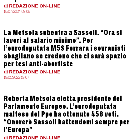
di
REDAZIONE
ON-LINE
15/07/2024 08:05
La Metsola subentra a Sassoli. “Ora si
lavori al salario minimo”. Per
l’eurodeputata M5S Ferrara i sovranisti
sbagliano se credono che ci sarà spazio
per tesi anti-abortiste
di
REDAZIONE
ON-LINE
19/01/2022 19:07
Roberta Metsola eletta presidente del
Parlamento Europeo. L’eurodeputata
maltese del Ppe ha ottenuto 458 voti.
“Onorerò Sassoli battendomi sempre per
l’Europa”
di
REDAZIONE
ON-LINE