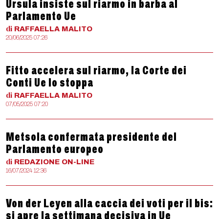
Ursula insiste sul riarmo in barba al
Parlamento Ue
di
RAFFAELLA
MALITO
20/06/2025 07:26
Fitto accelera sul riarmo, la Corte dei
Conti Ue lo stoppa
di
RAFFAELLA
MALITO
07/05/2025 07:20
Metsola confermata presidente del
Parlamento europeo
di
REDAZIONE
ON-LINE
16/07/2024 12:36
Von der Leyen alla caccia dei voti per il bis:
si apre la settimana decisiva in Ue