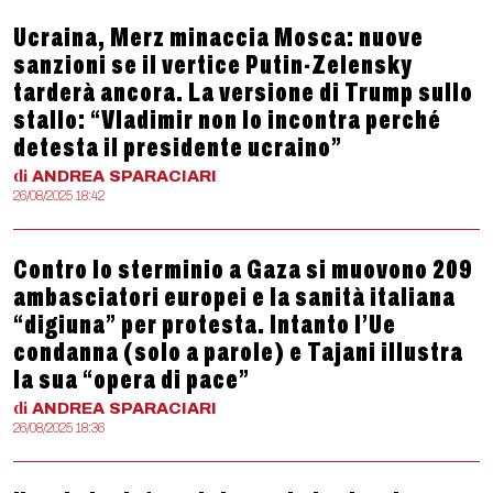
Ucraina, Merz minaccia Mosca: nuove
sanzioni se il vertice Putin-Zelensky
tarderà ancora. La versione di Trump sullo
stallo: “Vladimir non lo incontra perché
detesta il presidente ucraino”
di
ANDREA
SPARACIARI
26/08/2025 18:42
Contro lo sterminio a Gaza si muovono 209
ambasciatori europei e la sanità italiana
“digiuna” per protesta. Intanto l’Ue
condanna (solo a parole) e Tajani illustra
la sua “opera di pace”
di
ANDREA
SPARACIARI
26/08/2025 18:36