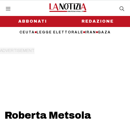
Vai
al
contenuto
ABBONATI
REDAZIONE
CEUTA
LEGGE ELETTORALE
IRAN
GAZA
Roberta Metsola