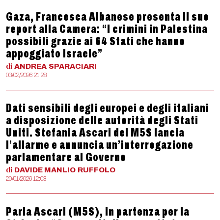
Gaza, Francesca Albanese presenta il suo
report alla Camera: “I crimini in Palestina
possibili grazie ai 64 Stati che hanno
appoggiato Israele”
di
ANDREA
SPARACIARI
03/02/2026 21:28
Dati sensibili degli europei e degli italiani
a disposizione delle autorità degli Stati
Uniti. Stefania Ascari del M5S lancia
l’allarme e annuncia un’interrogazione
parlamentare al Governo
di
DAVIDE MANLIO
RUFFOLO
20/01/2026 12:03
Parla Ascari (M5S), in partenza per la