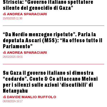
Striscia: “Governo italiano spettatore
silente del genocidio di Gaza”
di
ANDREA
SPARACIARI
15/05/2025 11:36
“Da Nordio menzogne ripetute”. Parla la
deputata Ascari (M5S): “Ha offeso tutto il
Parlamento”
di
ANDREA
SPARACIARI
26/02/2025 09:01
Su Gaza il governo italiano si dimostra
“codardo”. Conte & Co attaccano Meloni
per i silenzi sulle azioni ‘discutibili’ di
Netanyahu
di
DAVIDE MANLIO
RUFFOLO
06/08/2024 19:17