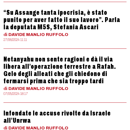
“Su Assange tanta ipocrisia, è stato
punito per aver fatto il suo lavoro”. Parla
la deputata M5S, Stefania Ascari
di
DAVIDE MANLIO
RUFFOLO
27/06/2024 11:11
Netanyahu non sente ragioni e dà il via
libera all’operazione terrestre a Rafah.
Gelo degli alleati che gli chiedono di
fermarsi prima che sia troppo tardi
di
DAVIDE MANLIO
RUFFOLO
07/05/2024 18:17
Infondate le accuse rivolte da Israele
all’Unrwa
di
DAVIDE MANLIO
RUFFOLO