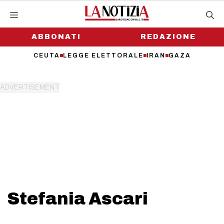
Vai
al
contenuto
ABBONATI
REDAZIONE
CEUTA
LEGGE ELETTORALE
IRAN
GAZA
Stefania Ascari