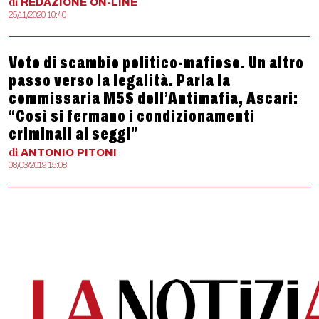
di
REDAZIONE
ON-LINE
25/11/2020 10:40
Voto di scambio politico-mafioso. Un altro
passo verso la legalità. Parla la
commissaria M5S dell’Antimafia, Ascari:
“Così si fermano i condizionamenti
criminali ai seggi”
di
ANTONIO
PITONI
08/03/2019 15:08