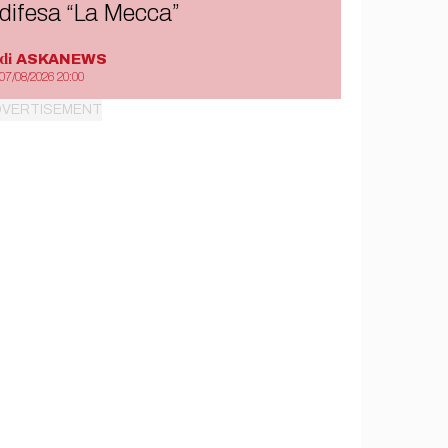
difesa “La Mecca”
di
ASKANEWS
07/08/2026 20:00