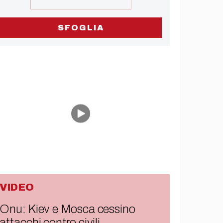
SFOGLIA
VIDEO
Onu: Kiev e Mosca cessino
attacchi contro civili