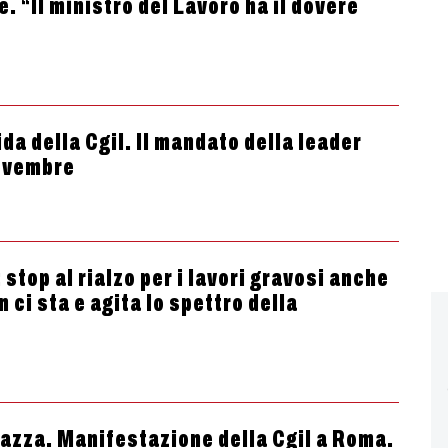
e. “Il ministro del Lavoro ha il dovere
da della Cgil. Il mandato della leader
novembre
 stop al rialzo per i lavori gravosi anche
n ci sta e agita lo spettro della
piazza. Manifestazione della Cgil a Roma.