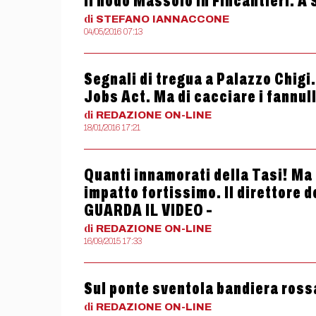
Il nodo Massolo in Fincantieri. A 
di
STEFANO
IANNACCONE
04/05/2016 07:13
Segnali di tregua a Palazzo Chigi.
Jobs Act. Ma di cacciare i fannull
di
REDAZIONE
ON-LINE
18/01/2016 17:21
Quanti innamorati della Tasi! Ma 
impatto fortissimo. Il direttore d
GUARDA IL VIDEO –
di
REDAZIONE
ON-LINE
16/09/2015 17:33
Sul ponte sventola bandiera ross
di
REDAZIONE
ON-LINE