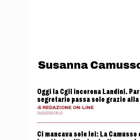
Susanna Camuss
Oggi la Cgil incorona Landini. Par
segretario passa solo grazie all
di
REDAZIONE
ON-LINE
24/01/2019 09:13
Ci mancava solo lei: La Camusso co