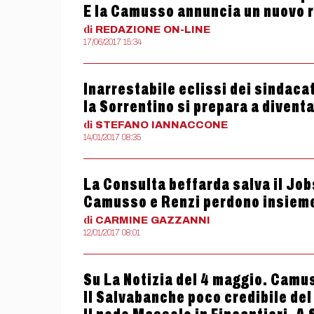
E la Camusso annuncia un nuovo r
di
REDAZIONE
ON-LINE
17/06/2017 15:34
Inarrestabile eclissi dei sindaca
la Sorrentino si prepara a divent
di
STEFANO
IANNACCONE
14/01/2017 08:35
La Consulta beffarda salva il Jobs
Camusso e Renzi perdono insiem
di
CARMINE
GAZZANNI
12/01/2017 08:01
Su La Notizia del 4 maggio. Camu
Il Salvabanche poco credibile del