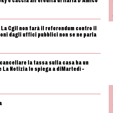
Sky è caccia all’eredità di Ilaria D’Amico
 La Cgil non farà il referendum contro il
oni dagli uffici pubblici non se ne parla
cancellare la tassa sulla casa ha un
e La Notizia lo spiega a diMartedì –
a