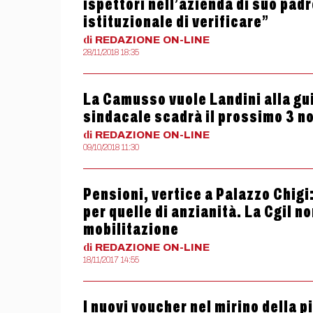
ispettori nell’azienda di suo padr
istituzionale di verificare”
di
REDAZIONE
ON-LINE
28/11/2018 18:35
La Camusso vuole Landini alla gui
sindacale scadrà il prossimo 3 
di
REDAZIONE
ON-LINE
09/10/2018 11:30
Pensioni, vertice a Palazzo Chigi:
per quelle di anzianità. La Cgil no
mobilitazione
di
REDAZIONE
ON-LINE
18/11/2017 14:55
I nuovi voucher nel mirino della 