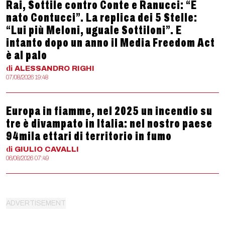
Rai, Sottile contro Conte e Ranucci: “È
nato Contucci”. La replica dei 5 Stelle:
“Lui più Meloni, uguale Sottiloni”. E
intanto dopo un anno il Media Freedom Act
è al palo
di
ALESSANDRO
RIGHI
07/08/2026 19:48
Europa in fiamme, nel 2025 un incendio su
tre è divampato in Italia: nel nostro paese
94mila ettari di territorio in fumo
di
GIULIO
CAVALLI
06/08/2026 07:49