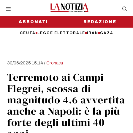
Vai
al
contenuto
ABBONATI
REDAZIONE
CEUTA
LEGGE ELETTORALE
IRAN
GAZA
/
30/06/2025 15:14
Cronaca
Terremoto ai Campi
Flegrei, scossa di
magnitudo 4.6 avvertita
anche a Napoli: è la più
forte degli ultimi 40