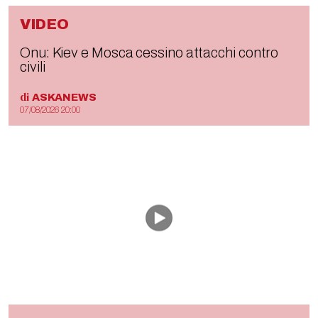
VIDEO
Onu: Kiev e Mosca cessino attacchi contro
civili
di
ASKANEWS
07/08/2026 20:00