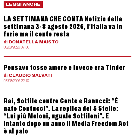
LEGGI ANCHE
LA SETTIMANA CHE CONTA Notizie della
settimana 3-8 agosto 2026, l’Italia va in
ferie ma il conto resta
di
DONATELLA
MAISTO
08/08/2026 07:00
Pensavo fosse amore e invece era Tinder
di
CLAUDIO
SALVATI
07/08/2026 22:10
Rai, Sottile contro Conte e Ranucci: “È
nato Contucci”. La replica dei 5 Stelle:
“Lui più Meloni, uguale Sottiloni”. E
intanto dopo un anno il Media Freedom Act
è al palo