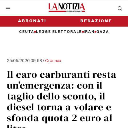
Vai
al
contenuto
ABBONATI
REDAZIONE
CEUTA
LEGGE ELETTORALE
IRAN
GAZA
/
25/05/2026 09:58
Cronaca
Il caro carburanti resta
un’emergenza: con il
taglio dello sconto, il
diesel torna a volare e
sfonda quota 2 euro al