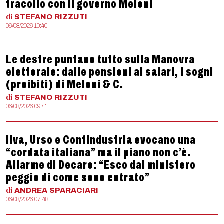
tracollo con il governo Meloni
di
STEFANO
RIZZUTI
06/08/2026 10:40
Le destre puntano tutto sulla Manovra
elettorale: dalle pensioni ai salari, i sogni
(proibiti) di Meloni & C.
di
STEFANO
RIZZUTI
06/08/2026 09:41
Ilva, Urso e Confindustria evocano una
“cordata italiana” ma il piano non c’è.
Allarme di Decaro: “Esco dal ministero
peggio di come sono entrato”
di
ANDREA
SPARACIARI
06/08/2026 07:48