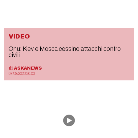
VIDEO
Onu: Kiev e Mosca cessino attacchi contro
civili
di
ASKANEWS
07/08/2026 20:00