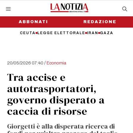
Vai
al
contenuto
ABBONATI
REDAZIONE
CEUTA
LEGGE ELETTORALE
IRAN
GAZA
/
20/05/2026 07:40
Economia
Tra accise e
autotrasportatori,
governo disperato a
caccia di risorse
Giorgetti è alla disperata ricerca di