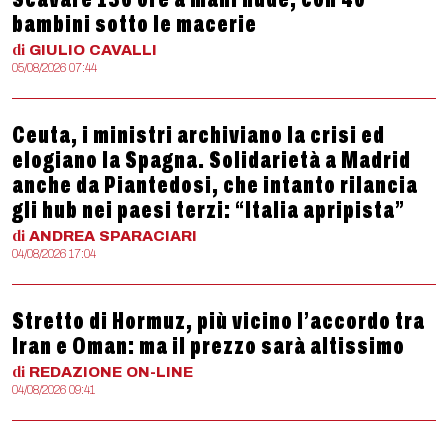
bambini sotto le macerie
di
GIULIO
CAVALLI
05/08/2026 07:44
Ceuta, i ministri archiviano la crisi ed
elogiano la Spagna. Solidarietà a Madrid
anche da Piantedosi, che intanto rilancia
gli hub nei paesi terzi: “Italia apripista”
di
ANDREA
SPARACIARI
04/08/2026 17:04
Stretto di Hormuz, più vicino l’accordo tra
Iran e Oman: ma il prezzo sarà altissimo
di
REDAZIONE
ON-LINE
04/08/2026 09:41