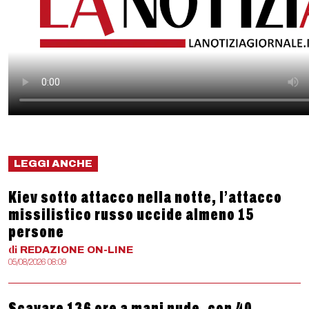
LEGGI ANCHE
Kiev sotto attacco nella notte, l’attacco
missilistico russo uccide almeno 15
persone
di
REDAZIONE
ON-LINE
05/08/2026 08:09
Scavare 136 ore a mani nude, con 40