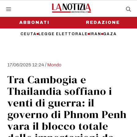
Vai
al
contenuto
ABBONATI
REDAZIONE
CEUTA
LEGGE ELETTORALE
IRAN
GAZA
/
17/06/2025 12:24
Mondo
Tra Cambogia e
Thailandia soffiano i
venti di guerra: il
governo di Phnom Penh
vara il blocco totale