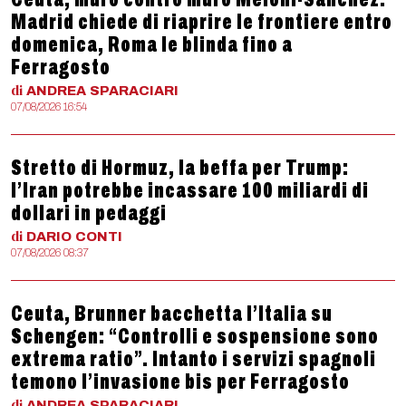
Madrid chiede di riaprire le frontiere entro
domenica, Roma le blinda fino a
Ferragosto
di
ANDREA
SPARACIARI
07/08/2026 16:54
Stretto di Hormuz, la beffa per Trump:
l’Iran potrebbe incassare 100 miliardi di
dollari in pedaggi
di
DARIO
CONTI
07/08/2026 08:37
Ceuta, Brunner bacchetta l’Italia su
Schengen: “Controlli e sospensione sono
extrema ratio”. Intanto i servizi spagnoli
temono l’invasione bis per Ferragosto
di
ANDREA
SPARACIARI