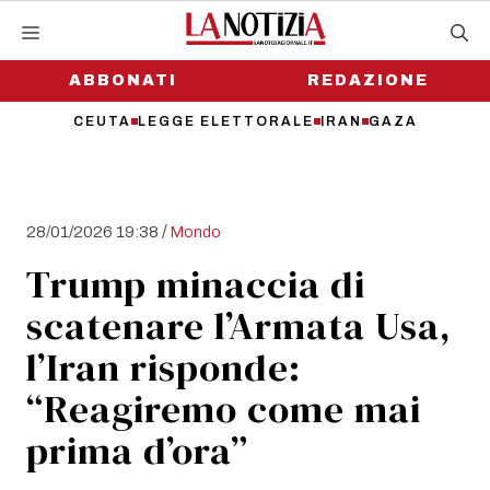
Vai
al
contenuto
ABBONATI
REDAZIONE
CEUTA
LEGGE ELETTORALE
IRAN
GAZA
/
28/01/2026 19:38
Mondo
Trump minaccia di
scatenare l’Armata Usa,
l’Iran risponde:
“Reagiremo come mai
prima d’ora”