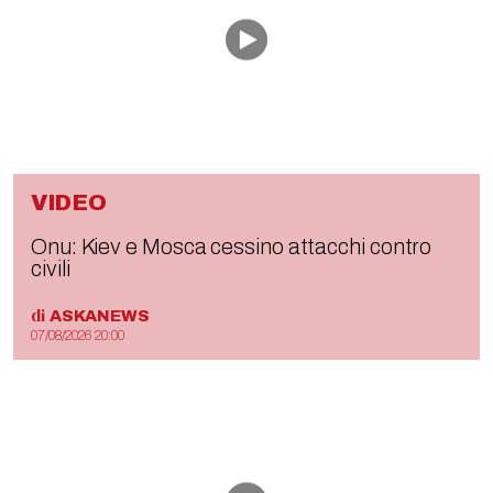
VIDEO
Onu: Kiev e Mosca cessino attacchi contro
civili
di
ASKANEWS
07/08/2026 20:00