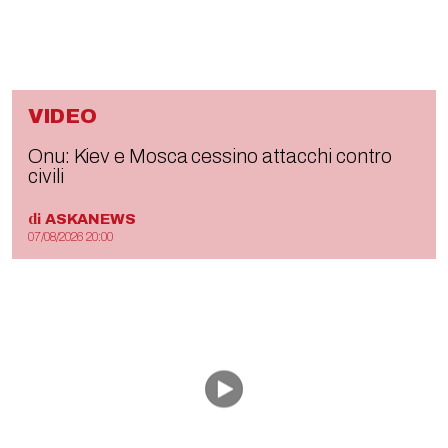
VIDEO
Onu: Kiev e Mosca cessino attacchi contro
civili
di
ASKANEWS
07/08/2026 20:00