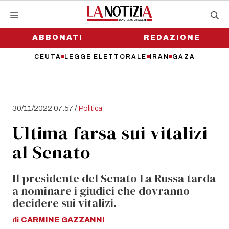
Vai
al
contenuto
ABBONATI
REDAZIONE
CEUTA
LEGGE ELETTORALE
IRAN
GAZA
/
30/11/2022 07:57
Politica
Ultima farsa sui vitalizi
al Senato
Il presidente del Senato La Russa tarda
a nominare i giudici che dovranno
decidere sui vitalizi.
di
CARMINE
GAZZANNI