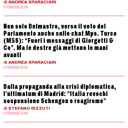
di
ANDREA
SPARACIARI
07/08/2026 22:09
Non solo Delmastro, verso il voto del
Parlamento anche sulle chat Mps. Turco
(M5S): “Fuori i messaggi di Giorgetti &
Co”. Ma le destre già mettono le mani
avanti
di
ANDREA
SPARACIARI
07/08/2026 22:09
Dalla propaganda alla crisi diplomatica,
l’ultimatum di Madrid: “Italia revochi
sospensione Schengen o reagiremo”
di
STEFANO
RIZZUTI
07/08/2026 14:09