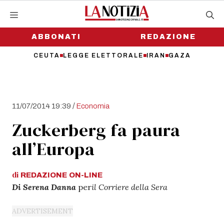
Vai
al
contenuto
ABBONATI
REDAZIONE
CEUTA
LEGGE ELETTORALE
IRAN
GAZA
/
11/07/2014 19:39
Economia
Zuckerberg fa paura
all’Europa
di
REDAZIONE
ON-LINE
Di Serena Danna
per
il Corriere della Sera