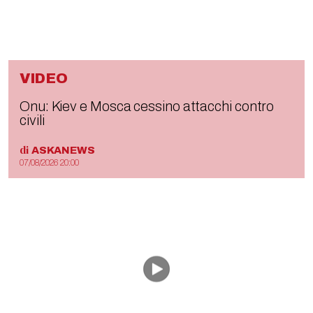
VIDEO
Onu: Kiev e Mosca cessino attacchi contro
civili
di
ASKANEWS
07/08/2026 20:00