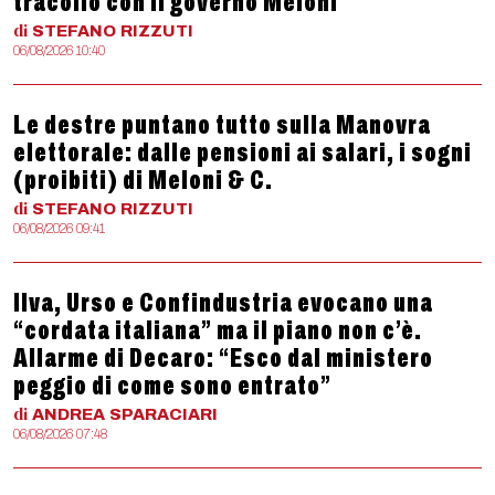
tracollo con il governo Meloni
di
STEFANO
RIZZUTI
06/08/2026 10:40
Le destre puntano tutto sulla Manovra
elettorale: dalle pensioni ai salari, i sogni
(proibiti) di Meloni & C.
di
STEFANO
RIZZUTI
06/08/2026 09:41
Ilva, Urso e Confindustria evocano una
“cordata italiana” ma il piano non c’è.
Allarme di Decaro: “Esco dal ministero
peggio di come sono entrato”
di
ANDREA
SPARACIARI
06/08/2026 07:48