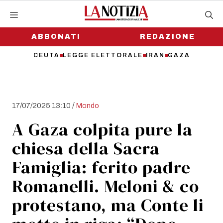
Vai
al
contenuto
ABBONATI
REDAZIONE
CEUTA
LEGGE ELETTORALE
IRAN
GAZA
/
17/07/2025 13:10
Mondo
A Gaza colpita pure la
chiesa della Sacra
Famiglia: ferito padre
Romanelli. Meloni & co
protestano, ma Conte li