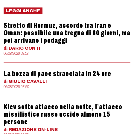
LEGGI ANCHE
Stretto di Hormuz, accordo tra Iran e
Oman: possibile una tregua di 60 giorni, ma
poi arrivano i pedaggi
di
DARIO
CONTI
06/08/2026 08:13
La bozza di pace stracciata in 24 ore
di
GIULIO
CAVALLI
06/08/2026 07:50
Kiev sotto attacco nella notte, l’attacco
missilistico russo uccide almeno 15
persone
di
REDAZIONE
ON-LINE