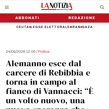
Vai
al
contenuto
ABBONATI
REDAZIONE
CEUTA
LEGGE ELETTORALE
IRAN
GAZA
/
24/06/2026 12:06
Politica
Alemanno esce dal
carcere di Rebibbia e
torna in campo al
fianco di Vannacci: “È
un volto nuovo, una