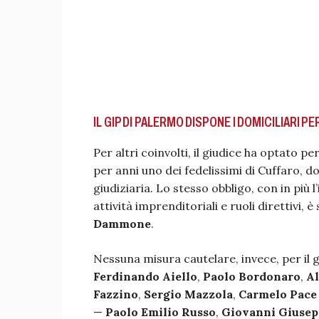
IL GIP DI PALERMO DISPONE I DOMICILIARI 
Per altri coinvolti, il giudice ha optato pe
per anni uno dei fedelissimi di Cuffaro, d
giudiziaria. Lo stesso obbligo, con in più l
attività imprenditoriali e ruoli direttivi, 
Dammone
.
Nessuna misura cautelare, invece, per il
Ferdinando Aiello
,
Paolo Bordonaro
,
Al
Fazzino
,
Sergio Mazzola
,
Carmelo Pace
—
Paolo Emilio Russo
,
Giovanni Giuse