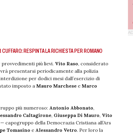
PER CUFFARO: RESPINTA LA RICHIESTA PER ROMANO
r provvedimenti più lievi.
Vito Raso
, considerato
ovrà presentarsi periodicamente alla polizia
’interdizione per dodici mesi dall’esercizio di
è stato imposto a
Mauro Marchese
e
Marco
 gruppo più numeroso:
Antonio Abbonato
,
essandro Caltagirone
,
Giuseppa Di Mauro
,
Vito
— capogruppo della Democrazia Cristiana all’Ars
ppe Tomasino
e
Alessandro Vetro
. Per loro la