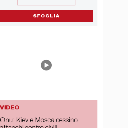
SFOGLIA
VIDEO
Onu: Kiev e Mosca cessino
attacchi contro civili