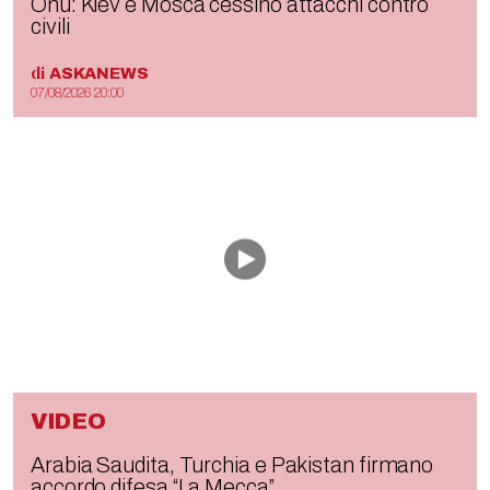
Onu: Kiev e Mosca cessino attacchi contro
civili
di
ASKANEWS
07/08/2026 20:00
VIDEO
Arabia Saudita, Turchia e Pakistan firmano
accordo difesa “La Mecca”