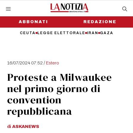
Vai
al
contenuto
ABBONATI
REDAZIONE
CEUTA
LEGGE ELETTORALE
IRAN
GAZA
/
16/07/2024 07:52
Estero
Proteste a Milwaukee
nel primo giorno di
convention
repubblicana
di
ASKANEWS