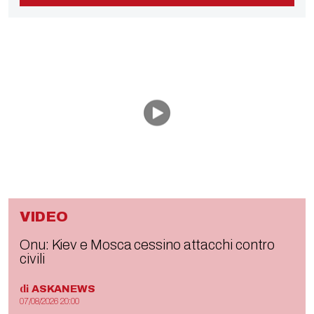
VIDEO
Onu: Kiev e Mosca cessino attacchi contro
civili
di
ASKANEWS
07/08/2026 20:00