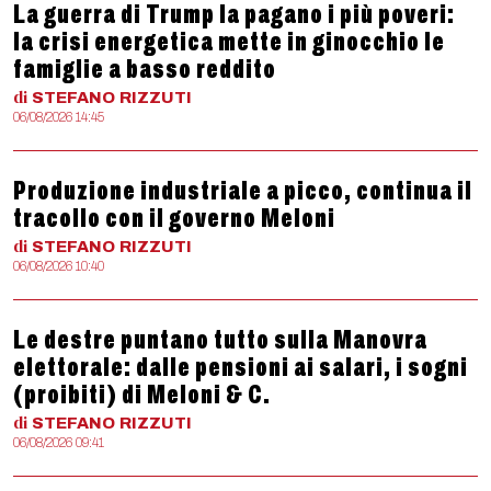
La guerra di Trump la pagano i più poveri:
la crisi energetica mette in ginocchio le
famiglie a basso reddito
di
STEFANO
RIZZUTI
06/08/2026 14:45
Produzione industriale a picco, continua il
tracollo con il governo Meloni
di
STEFANO
RIZZUTI
06/08/2026 10:40
Le destre puntano tutto sulla Manovra
elettorale: dalle pensioni ai salari, i sogni
(proibiti) di Meloni & C.
di
STEFANO
RIZZUTI
06/08/2026 09:41