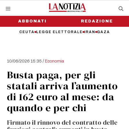
Vai
al
contenuto
ABBONATI
REDAZIONE
CEUTA
LEGGE ELETTORALE
IRAN
GAZA
/
10/06/2026 15:35
Economia
Busta paga, per gli
statali arriva l’aumento
di 162 euro al mese: da
quando e per chi
Firmato il rinnovo del contratto delle