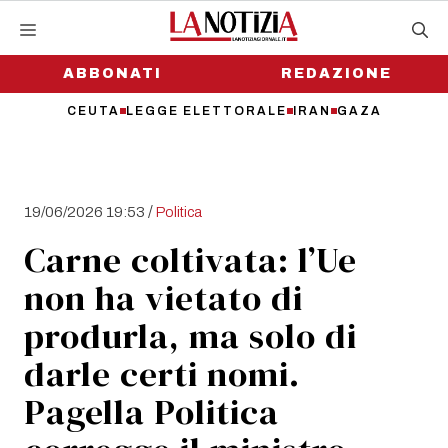
Vai
al
contenuto
ABBONATI
REDAZIONE
CEUTA
LEGGE ELETTORALE
IRAN
GAZA
/
19/06/2026 19:53
Politica
Carne coltivata: l’Ue
non ha vietato di
produrla, ma solo di
darle certi nomi.
Pagella Politica