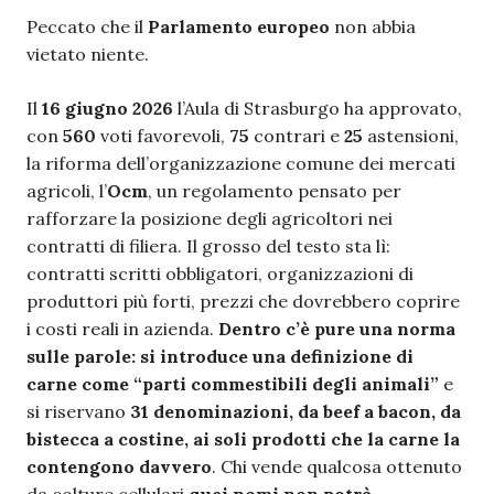
Peccato che il
Parlamento europeo
non abbia
vietato niente.
Il
16 giugno 2026
l’Aula di Strasburgo ha approvato,
con
560
voti favorevoli,
75
contrari e
25
astensioni,
la riforma dell’organizzazione comune dei mercati
agricoli, l’
Ocm
, un regolamento pensato per
rafforzare la posizione degli agricoltori nei
contratti di filiera. Il grosso del testo sta lì:
contratti scritti obbligatori, organizzazioni di
produttori più forti, prezzi che dovrebbero coprire
i costi reali in azienda.
Dentro c’è pure una norma
sulle parole: si introduce una definizione di
carne come “parti commestibili degli animali”
e
si riservano
31 denominazioni, da beef a bacon, da
bistecca a costine, ai soli prodotti che la carne la
contengono davvero
. Chi vende qualcosa ottenuto
da colture cellulari
quei nomi non potrà