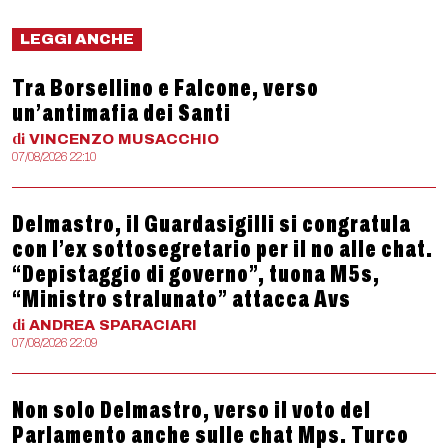
LEGGI ANCHE
Tra Borsellino e Falcone, verso
un’antimafia dei Santi
di
VINCENZO
MUSACCHIO
07/08/2026 22:10
Delmastro, il Guardasigilli si congratula
con l’ex sottosegretario per il no alle chat.
“Depistaggio di governo”, tuona M5s,
“Ministro stralunato” attacca Avs
di
ANDREA
SPARACIARI
07/08/2026 22:09
Non solo Delmastro, verso il voto del
Parlamento anche sulle chat Mps. Turco