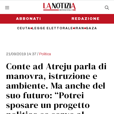
Vai
al
contenuto
ABBONATI
REDAZIONE
CEUTA
LEGGE ELETTORALE
IRAN
GAZA
/
21/09/2019 14:37
Politica
Conte ad Atreju parla di
manovra, istruzione e
ambiente. Ma anche del
suo futuro: “Potrei
sposare un progetto