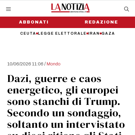
Vai
al
contenuto
ABBONATI
REDAZIONE
CEUTA
LEGGE ELETTORALE
IRAN
GAZA
/
10/06/2026 11:06
Mondo
Dazi, guerre e caos
energetico, gli europei
sono stanchi di Trump.
Secondo un sondaggio,
soltanto un intervistato