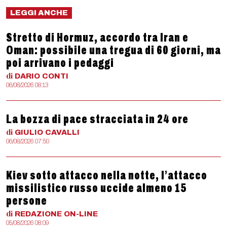
LEGGI ANCHE
Stretto di Hormuz, accordo tra Iran e
Oman: possibile una tregua di 60 giorni, ma
poi arrivano i pedaggi
di
DARIO
CONTI
06/08/2026 08:13
La bozza di pace stracciata in 24 ore
di
GIULIO
CAVALLI
06/08/2026 07:50
Kiev sotto attacco nella notte, l’attacco
missilistico russo uccide almeno 15
persone
di
REDAZIONE
ON-LINE
05/08/2026 08:09