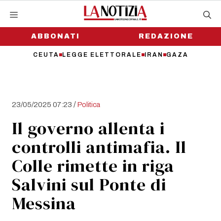
Vai
al
contenuto
ABBONATI
REDAZIONE
CEUTA
LEGGE ELETTORALE
IRAN
GAZA
/
23/05/2025 07:23
Politica
Il governo allenta i
controlli antimafia. Il
Colle rimette in riga
Salvini sul Ponte di
Messina