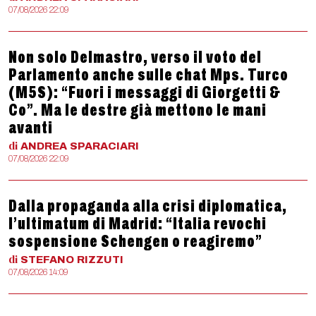
07/08/2026 22:09
Non solo Delmastro, verso il voto del
Parlamento anche sulle chat Mps. Turco
(M5S): “Fuori i messaggi di Giorgetti &
Co”. Ma le destre già mettono le mani
avanti
di
ANDREA
SPARACIARI
07/08/2026 22:09
Dalla propaganda alla crisi diplomatica,
l’ultimatum di Madrid: “Italia revochi
sospensione Schengen o reagiremo”
di
STEFANO
RIZZUTI
07/08/2026 14:09