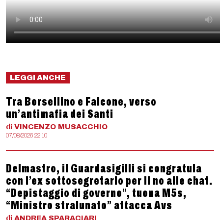
LEGGI ANCHE
Tra Borsellino e Falcone, verso
un’antimafia dei Santi
di
VINCENZO
MUSACCHIO
07/08/2026 22:10
Delmastro, il Guardasigilli si congratula
con l’ex sottosegretario per il no alle chat.
“Depistaggio di governo”, tuona M5s,
“Ministro stralunato” attacca Avs
di
ANDREA
SPARACIARI