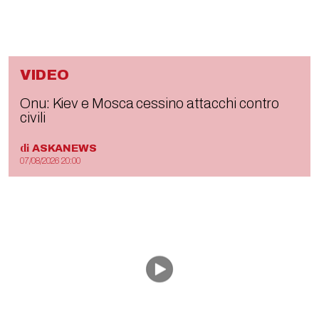
VIDEO
Onu: Kiev e Mosca cessino attacchi contro
civili
di
ASKANEWS
07/08/2026 20:00