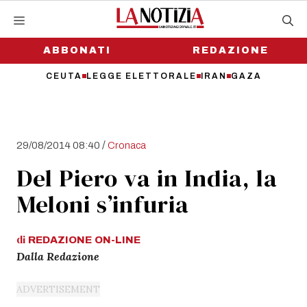
Vai
al
contenuto
ABBONATI
REDAZIONE
CEUTA
LEGGE ELETTORALE
IRAN
GAZA
/
29/08/2014 08:40
Cronaca
Del Piero va in India, la
Meloni s’infuria
di
REDAZIONE
ON-LINE
Dalla Redazione