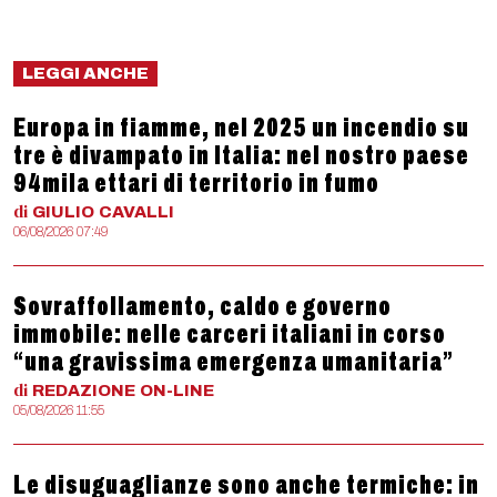
LEGGI ANCHE
Europa in fiamme, nel 2025 un incendio su
tre è divampato in Italia: nel nostro paese
94mila ettari di territorio in fumo
di
GIULIO
CAVALLI
06/08/2026 07:49
Sovraffollamento, caldo e governo
immobile: nelle carceri italiani in corso
“una gravissima emergenza umanitaria”
di
REDAZIONE
ON-LINE
05/08/2026 11:55
Le disuguaglianze sono anche termiche: in