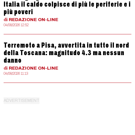
Italia il caldo colpisce di più le periferie e i
più poveri
di
REDAZIONE
ON-LINE
04/08/2026 12:52
Terremoto a Pisa, avvertita in tutto il nord
della Toscana: magnitudo 4.3 ma nessun
danno
di
REDAZIONE
ON-LINE
04/08/2026 11:13