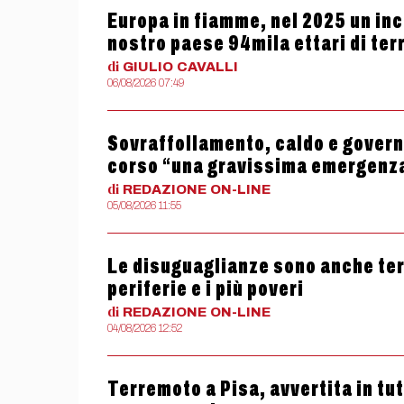
Europa in fiamme, nel 2025 un ince
nostro paese 94mila ettari di terr
di
GIULIO
CAVALLI
06/08/2026 07:49
Sovraffollamento, caldo e governo
corso “una gravissima emergenz
di
REDAZIONE
ON-LINE
05/08/2026 11:55
Le disuguaglianze sono anche termi
periferie e i più poveri
di
REDAZIONE
ON-LINE
04/08/2026 12:52
Terremoto a Pisa, avvertita in tu