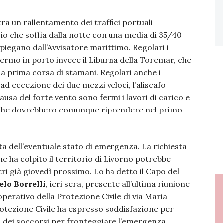
tra un rallentamento dei traffici portuali
cio che soffia dalla notte con una media di 35/40
spiegano dall’Avvisatore marittimo. Regolari i
Fermo in porto invece il Liburna della Toremar, che
la prima corsa di stamani. Regolari anche i
 ad eccezione dei due mezzi veloci, l’aliscafo
usa del forte vento sono fermi i lavori di carico e
to che dovrebbero comunque riprendere nel primo
ta dell’eventuale stato di emergenza. La richiesta
he ha colpito il territorio di Livorno potrebbe
tri già giovedì prossimo. Lo ha detto il Capo del
lo Borrelli
, ieri sera, presente all’ultima riunione
o operativo della Protezione Civile di via Maria
rotezione Civile ha espresso soddisfazione per
na dei soccorsi per fronteggiare l’emergenza