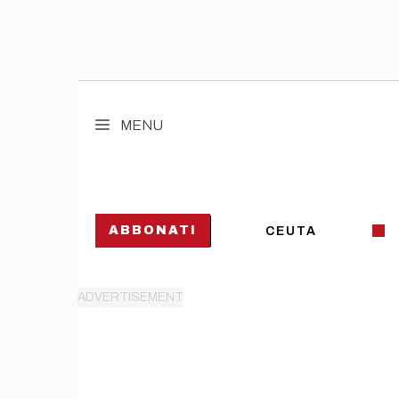
Vai
al
MENU
contenuto
ABBONATI
CEUTA