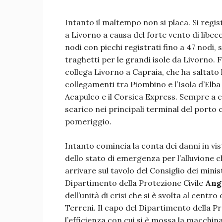
Intanto il maltempo non si placa. Si regis
a Livorno a causa del forte vento di libec
nodi con picchi registrati fino a 47 nodi, 
traghetti per le grandi isole da Livorno. 
collega Livorno a Capraia, che ha saltato 
collegamenti tra Piombino e l’Isola d’Elba
Acapulco e il Corsica Express. Sempre a ca
scarico nei principali terminal del por
pomeriggio.
Intanto comincia la conta dei danni in vis
dello stato di emergenza per l’alluvione c
arrivare sul tavolo del Consiglio dei minis
Dipartimento della Protezione Civile
Ange
dell’unità di crisi che si è svolta al centr
Terreni. Il capo del Dipartimento della P
l’efficienza con cui si è mossa la macchi