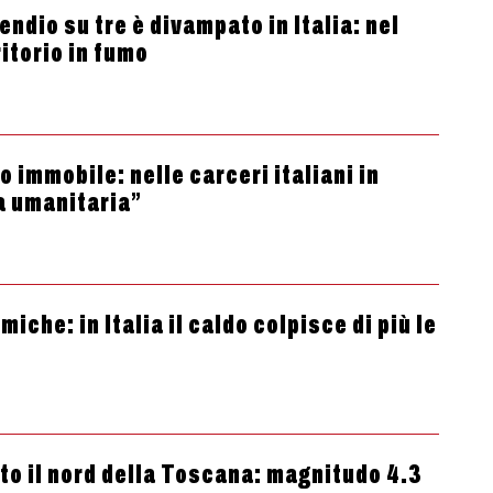
ndio su tre è divampato in Italia: nel
itorio in fumo
 immobile: nelle carceri italiani in
a umanitaria”
che: in Italia il caldo colpisce di più le
tto il nord della Toscana: magnitudo 4.3