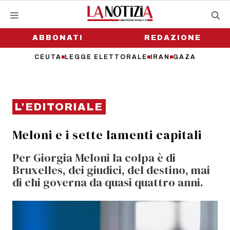
Vai
al
contenuto
ABBONATI
REDAZIONE
CEUTA
LEGGE ELETTORALE
IRAN
GAZA
L'EDITORIALE
Meloni e i sette lamenti capitali
Per Giorgia Meloni la colpa è di
Bruxelles, dei giudici, del destino, mai
di chi governa da quasi quattro anni.