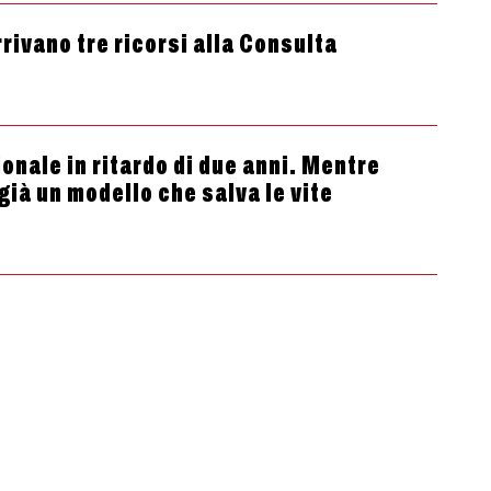
rivano tre ricorsi alla Consulta
ionale in ritardo di due anni. Mentre
già un modello che salva le vite