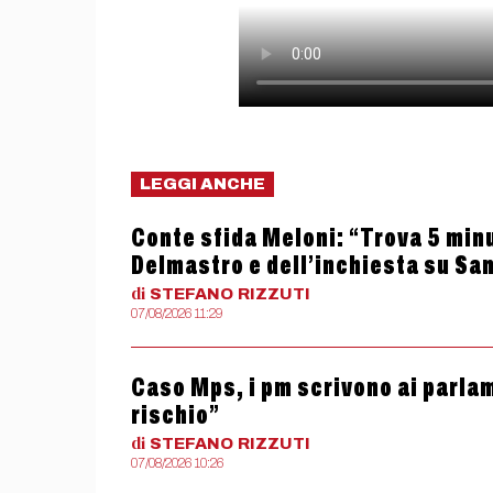
LEGGI ANCHE
Conte sfida Meloni: “Trova 5 minut
Delmastro e dell’inchiesta su Sa
di
STEFANO
RIZZUTI
07/08/2026 11:29
Caso Mps, i pm scrivono ai parlam
rischio”
di
STEFANO
RIZZUTI
07/08/2026 10:26