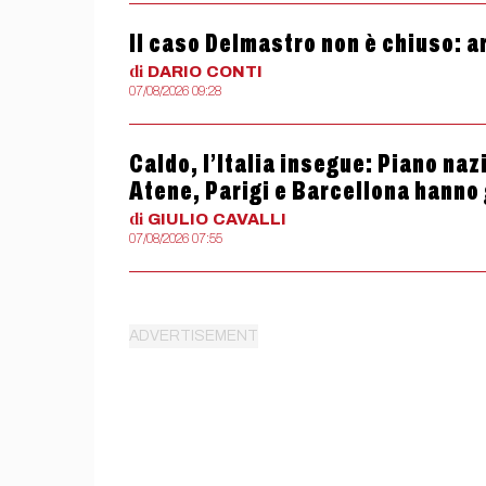
Il caso Delmastro non è chiuso: ar
di
DARIO
CONTI
07/08/2026 09:28
Caldo, l’Italia insegue: Piano naz
Atene, Parigi e Barcellona hanno 
di
GIULIO
CAVALLI
07/08/2026 07:55