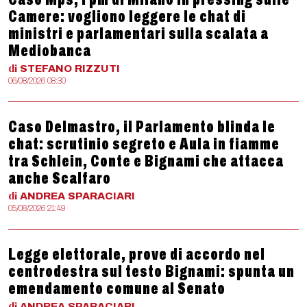
Camere: vogliono leggere le chat di
ministri e parlamentari sulla scalata a
Mediobanca
di
STEFANO
RIZZUTI
06/08/2026 08:30
Caso Delmastro, il Parlamento blinda le
chat: scrutinio segreto e Aula in fiamme
tra Schlein, Conte e Bignami che attacca
anche Scalfaro
di
ANDREA
SPARACIARI
05/08/2026 21:49
Legge elettorale, prove di accordo nel
centrodestra sul testo Bignami: spunta un
emendamento comune al Senato
di
ANDREA
SPARACIARI