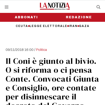
Vai
al
contenuto
ABBONATI
REDAZIONE
CEUTA
LEGGE ELETTORALE
IRAN
GAZA
/
09/11/2018 16:00
Politica
Il Coni è giunto al bivio.
O si riforma o ci pensa
Conte. Convocati Giunta
e Consiglio, ore contate
per disinnescare il