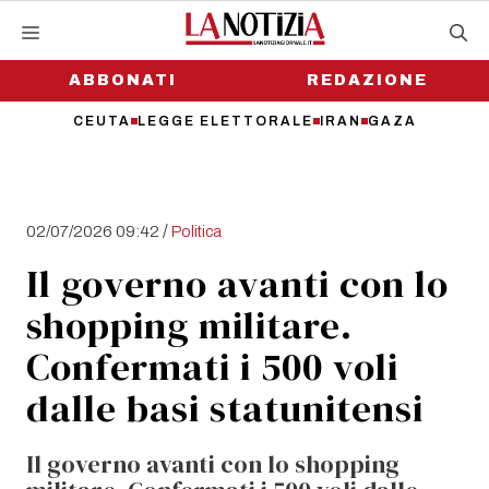
Vai
al
contenuto
ABBONATI
REDAZIONE
CEUTA
LEGGE ELETTORALE
IRAN
GAZA
/
02/07/2026 09:42
Politica
Il governo avanti con lo
shopping militare.
Confermati i 500 voli
dalle basi statunitensi
Il governo avanti con lo shopping