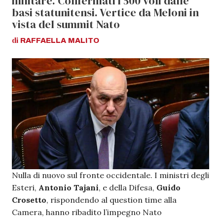
militare. Confermati i 500 voli dalle
basi statunitensi. Vertice da Meloni in
vista del summit Nato
di
RAFFAELLA
MALITO
Nulla di nuovo sul fronte occidentale. I ministri degli
Esteri,
Antonio Tajani
, e della Difesa,
Guido
Crosetto
, rispondendo al question time alla
Camera, hanno ribadito l’impegno Nato