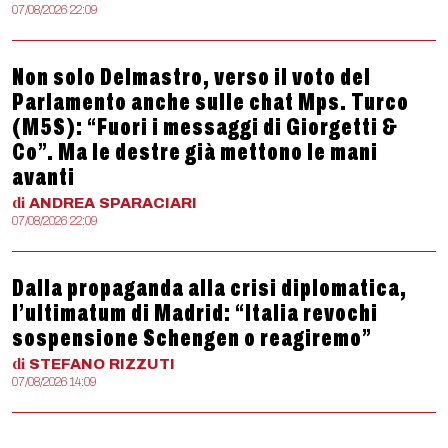
07/08/2026 22:09
Non solo Delmastro, verso il voto del
Parlamento anche sulle chat Mps. Turco
(M5S): “Fuori i messaggi di Giorgetti &
Co”. Ma le destre già mettono le mani
avanti
di
ANDREA
SPARACIARI
07/08/2026 22:09
Dalla propaganda alla crisi diplomatica,
l’ultimatum di Madrid: “Italia revochi
sospensione Schengen o reagiremo”
di
STEFANO
RIZZUTI
07/08/2026 14:09