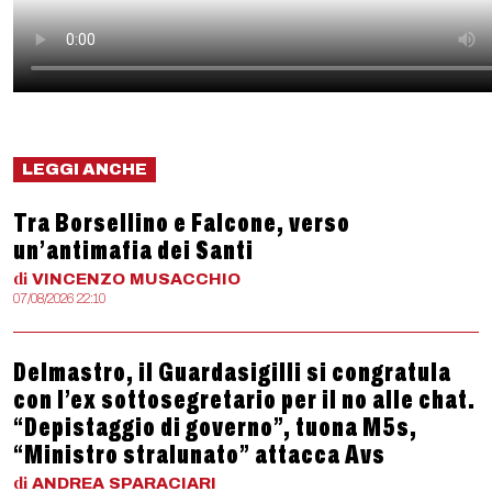
LEGGI ANCHE
Tra Borsellino e Falcone, verso
un’antimafia dei Santi
di
VINCENZO
MUSACCHIO
07/08/2026 22:10
Delmastro, il Guardasigilli si congratula
con l’ex sottosegretario per il no alle chat.
“Depistaggio di governo”, tuona M5s,
“Ministro stralunato” attacca Avs
di
ANDREA
SPARACIARI