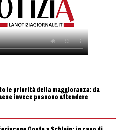
to le priorità della maggioranza: da
Paese invece possono attendere
eferiscono Conte a Schlein: in caso di