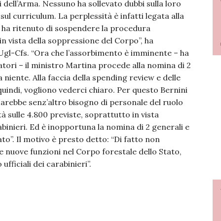
ell’Arma. Nessuno ha sollevato dubbi sulla loro
ul curriculum. La perplessità è infatti legata alla
 ha ritenuto di sospendere la procedura
in vista della soppressione del Corpo”, ha
l’Ugl-Cfs. “Ora che l’assorbimento è imminente – ha
tori – il ministro Martina procede alla nomina di 2
 niente. Alla faccia della spending review e delle
 quindi, vogliono vederci chiaro. Per questo Bernini
 sarebbe senz’altro bisogno di personale del ruolo
à sulle 4.800 previste, soprattutto in vista
binieri. Ed è inopportuna la nomina di 2 generali e
to”. Il motivo è presto detto: “Di fatto non
e nuove funzioni nel Corpo forestale dello Stato,
fficiali dei carabinieri”.