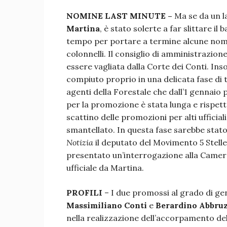
NOMINE LAST MINUTE –
Ma se da un la
Martina
, è stato solerte a far slittare il
tempo per portare a termine alcune nomi
colonnelli. Il consiglio di amministrazion
essere vagliata dalla Corte dei Conti. In
compiuto proprio in una delicata fase di t
agenti della Forestale che dall’1 gennaio p
per la promozione è stata lunga e rispetto
scattino delle promozioni per alti ufficia
smantellato. In questa fase sarebbe stat
Notizia
il deputato del Movimento 5 Stell
presentato un’interrogazione alla Camera
ufficiale da Martina.
PROFILI
– I due promossi al grado di gen
Massimiliano Conti
e
Berardino Abbru
nella realizzazione dell’accorpamento del