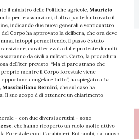
to il ministro delle Politiche agricole,
Maurizio
 bando per le assunzioni, d’altra parte ha trovato il
ne, indicando due nuovi generali e ventiquattro
e del Corpo ha approvato la delibera, che ora deve
somma, intoppi permettendo, il passo è stato
ransizione, caratterizzata dalle proteste di molti
asseranno da civili a militari. Certo, la procedura
sa dell’iter previsto. “Ma ci pare strano che
li proprio mentre il Corpo forestale viene
o opportuno congelare tutto”, ha spiegato a
La
e,
Massimiliano Bernini
, che sul caso ha
. Il suo scopo è di ottenere un chiarimento
erale – con due diversi scrutini – sono
zzese
, che hanno ricoperto un ruolo molto attivo
la Forestale con i Carabinieri. Entrambi, dal nuovo