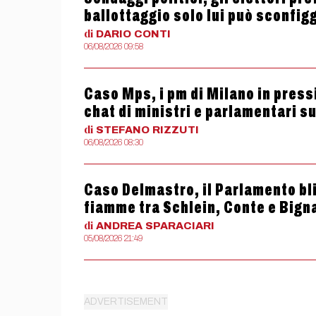
ballottaggio solo lui può sconfig
di
DARIO
CONTI
06/08/2026 09:58
Caso Mps, i pm di Milano in press
chat di ministri e parlamentari s
di
STEFANO
RIZZUTI
06/08/2026 08:30
Caso Delmastro, il Parlamento bli
fiamme tra Schlein, Conte e Bign
di
ANDREA
SPARACIARI
05/08/2026 21:49