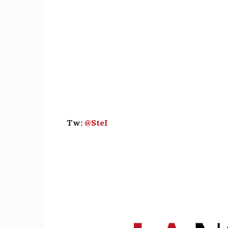
Tw:
@SteI