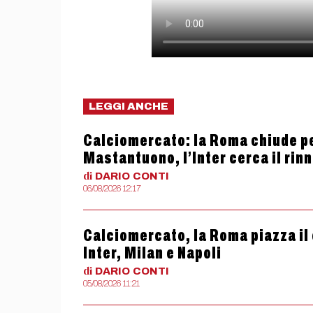
LEGGI ANCHE
Calciomercato: la Roma chiude pe
Mastantuono, l’Inter cerca il rin
di
DARIO
CONTI
06/08/2026 12:17
Calciomercato, la Roma piazza il 
Inter, Milan e Napoli
di
DARIO
CONTI
05/08/2026 11:21