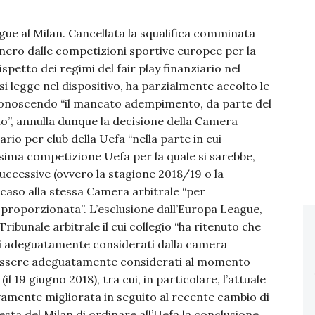
ague al Milan. Cancellata la squalifica comminata
sonero dalle competizioni sportive europee per la
petto dei regimi del fair play finanziario nel
 si legge nel dispositivo, ha parzialmente accolto le
iconoscendo “il mancato adempimento, da parte del
cio”, annulla dunque la decisione della Camera
rio per club della Uefa “nella parte in cui
ossima competizione Uefa per la quale si sarebbe,
 successive (ovvero la stagione 2018/19 o la
il caso alla stessa Camera arbitrale “per
e proporzionata”. L’esclusione dall’Europa League,
ribunale arbitrale il cui collegio “ha ritenuto che
ati adeguatamente considerati dalla camera
o essere adeguatamente considerati al momento
l 19 giugno 2018), tra cui, in particolare, l’attuale
tivamente migliorata in seguito al recente cambio di
iesta del Milan di ordinare all’Uefa la conclusione