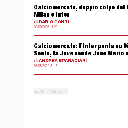
Calciomercato, doppio colpo del 
Milan e Inter
di
DARIO
CONTI
04/08/2026 11:22
Calciomercato: l’Inter punta su Di
Soulé, la Juve vende Joao Mario 
di
ANDREA
SPARACIARI
03/08/2026 21:13