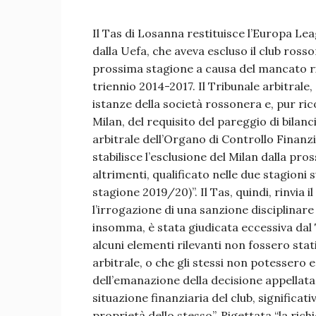
Il Tas di Losanna restituisce l’Europa Le
dalla Uefa, che aveva escluso il club ros
prossima stagione a causa del mancato ris
triennio 2014-2017. Il Tribunale arbitrale,
istanze della società rossonera e, pur r
Milan, del requisito del pareggio di bilan
arbitrale dell’Organo di Controllo Finanzia
stabilisce l’esclusione del Milan dalla pr
altrimenti, qualificato nelle due stagioni
stagione 2019/20)”. Il Tas, quindi, rinvia 
l’irrogazione di una sanzione disciplinar
insomma, è stata giudicata eccessiva dal T
alcuni elementi rilevanti non fossero st
arbitrale, o che gli stessi non potesser
dell’emanazione della decisione appellata (i
situazione finanziaria del club, significa
proprietà dello stesso”. Rigettata “la rich